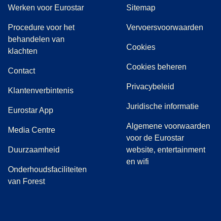
Werken voor Eurostar
Sitemap
Procedure voor het
Vervoersvoorwaarden
behandelen van
Cookies
(
(
opent in een nieuwe tab
opent een PDF
)
)
klachten
Cookies beheren
Contact
Privacybeleid
Klantenverbintenis
Juridische informatie
Eurostar App
Algemene voorwaarden
(
opent in een nieuwe tab
)
Media Centre
voor de Eurostar
Duurzaamheid
website, entertainment
en wifi
Onderhoudsfaciliteiten
van Forest