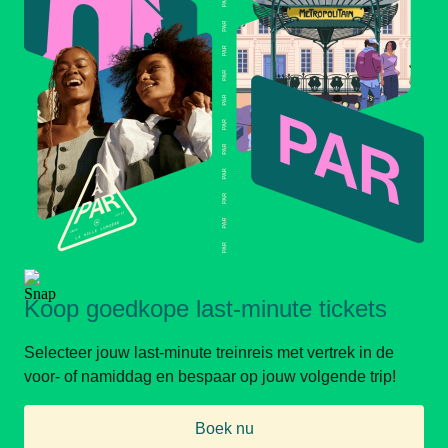
Koop goedkope last-minute tickets
Selecteer jouw last-minute treinreis met vertrek in de
voor- of namiddag en bespaar op jouw volgende trip!
Boek nu
(
opent in een nieuwe tab
)