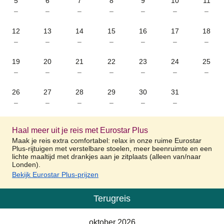
5
6
7
8
9
10
11
–
–
–
–
–
–
–
12
13
14
15
16
17
18
–
–
–
–
–
–
–
19
20
21
22
23
24
25
–
–
–
–
–
–
–
26
27
28
29
30
31
–
–
–
–
–
–
Haal meer uit je reis met Eurostar Plus
Maak je reis extra comfortabel: relax in onze ruime Eurostar
Plus-rijtuigen met verstelbare stoelen, meer beenruimte en een
lichte maaltijd met drankjes aan je zitplaats (alleen van/naar
Londen).
Bekijk Eurostar Plus-prijzen
Terugreis
Kalender
-
oktober 2026