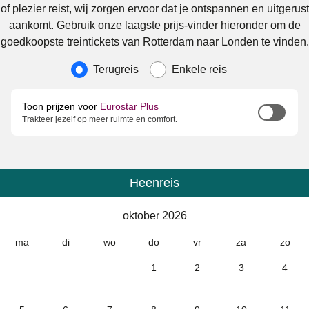
of plezier reist, wij zorgen ervoor dat je ontspannen en uitgerust
aankomt. Gebruik onze laagste prijs-vinder hieronder om de
goedkoopste treintickets van Rotterdam naar Londen te vinden.
Soort reis
Terugreis
Enkele reis
Toon prijzen voor
Eurostar Plus
Trakteer jezelf op meer ruimte en comfort.
Heenreis
Kalender
-
oktober 2026
oktober 2026
ma
di
wo
do
vr
za
zo
1
2
3
4
–
–
–
–