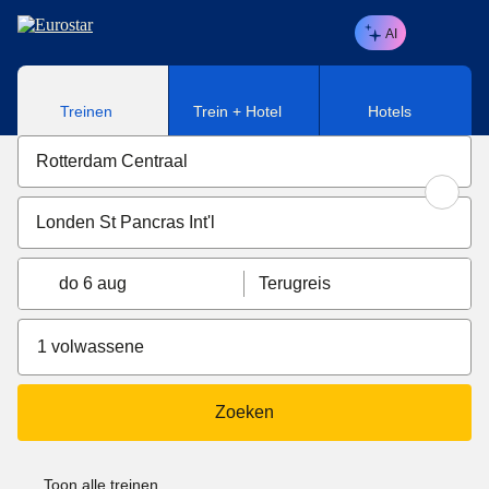
Naar hoofdinhoud
AI
Treinen
Trein + Hotel
Hotels
do 6 aug
Terugreis
1 volwassene
Zoeken
Toon alle treinen