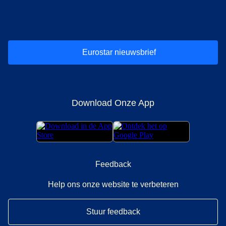
(
opent in een nieuwe tab
(
opent in een nieuwe tab
(
)
opent in een nieuwe tab
(
)
opent in een nieuwe tab
(
)
opent in een 
(
)
o
Eurostar nieuwsbrief
Download Onze App
Feedback
Help ons onze website te verbeteren
Stuur feedback