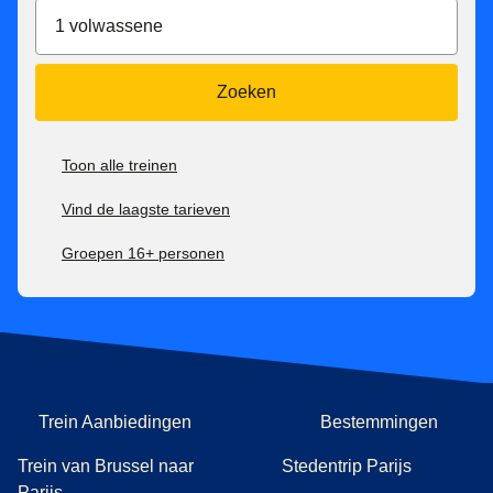
Bekijk onze
aftersalesvoorwaarden voor al onze tarieven
1 volwassene
hier
.
Je kan onze
vervoersvoorwaarden raadplegen hier.
Zoeken
**Prijs voor tickets in Eurostar Standard reisklasse voor
een enkele reis met Eurostar. Onder voorbehoud van
beschikbaarheid.
Toon alle treinen
Vind de laagste tarieven
Groepen 16+ personen
Trein Aanbiedingen
Bestemmingen
Trein van Brussel naar
Stedentrip Parijs
Parijs