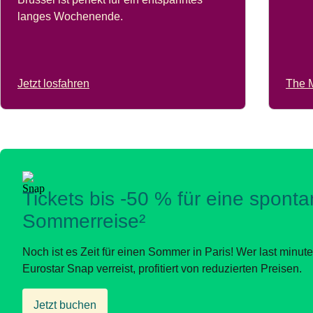
langes Wochenende.
Jetzt losfahren
The M
Tickets bis -50 % für eine spont
Sommerreise²
Noch ist es Zeit für einen Sommer in Paris! Wer last minute
Eurostar Snap verreist, profitiert von reduzierten Preisen.
Jetzt buchen
(
Öffnet einen neuen Tab
)