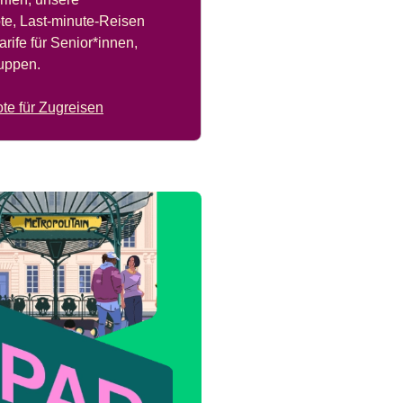
e, Last-minute-Reisen
rife für Senior*innen,
uppen.
te für Zugreisen