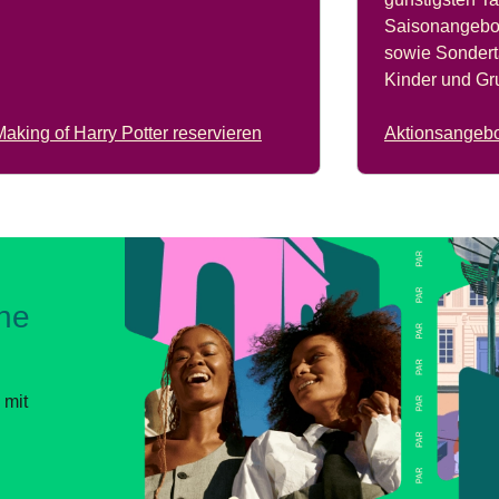
Saisonangebot
sowie Sonderta
Kinder und Gr
aking of Harry Potter reservieren
Aktionsangebo
ane
 mit