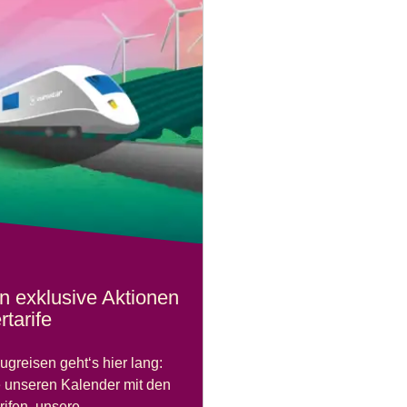
n exklusive Aktionen
tarife
ugreisen geht‘s hier lang:
 unseren Kalender mit den
rifen, unsere