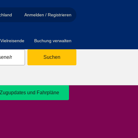
chland
Anmelden / Registrieren
Vielreisende
Buchung verwalten
ene/r
Suchen
Zugupdates und Fahrpläne