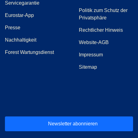
Servicegarantie
Politik zum Schutz der
Eurostar-App
Privatsphäre
(
Öffnet einen neuen Tab
)
Presse
Rechtlicher Hinweis
Nachhaltigkeit
Website-AGB
Forest Wartungsdienst
Impressum
Sitemap
(
Öffnet einen neuen Tab
(
Öffnet einen neuen Tab
(
)
Öffnet einen neuen Tab
(
)
Öffnet einen neuen Tab
(
)
Öffnet einen 
(
)
Ö
Newsletter abonnieren