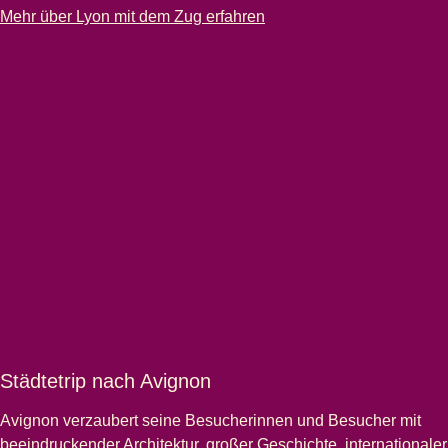
-
Städtetrip nach Lyon
Mehr über Lyon mit dem Zug erfahren
Städtetrip nach Avignon
Avignon
verzaubert seine Besucherinnen und Besucher mit
beeindruckender Architektur, großer Geschichte, internationaler