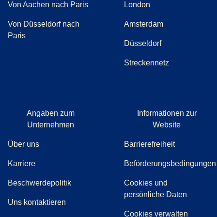
Von Aachen nach Paris
London
Von Düsseldorf nach
Amsterdam
Paris
Düsseldorf
Streckennetz
Angaben zum
Informationen zur
Unternehmen
Website
Über uns
Barrierefreiheit
Karriere
Beförderungsbedingungen
(
(
Öffnet einen neuen Tab
öffnet eine PDF
)
)
Beschwerdepolitik
Cookies und
persönliche Daten
(
Öffnet einen neuen Tab
)
Uns kontaktieren
Cookies verwalten