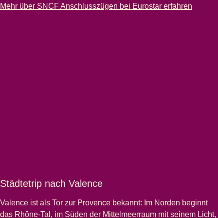
-
Städtetrip nach Aix-en-Provence
Mehr über SNCF Anschlusszügen bei Eurostar erfahren
Städtetrip nach Valence
Valence
ist als Tor zur Provence bekannt: Im Norden beginnt
das Rhône-Tal, im Süden der Mittelmeerraum mit seinem Licht,