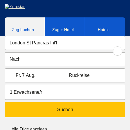
Direkt zum Hauptinhalt
Zug buchen
Zug + Hotel
Hotels
Fr. 7 Aug.
Rückreise
1 Erwachsene/r
Suchen
Alle Züge anzeigen