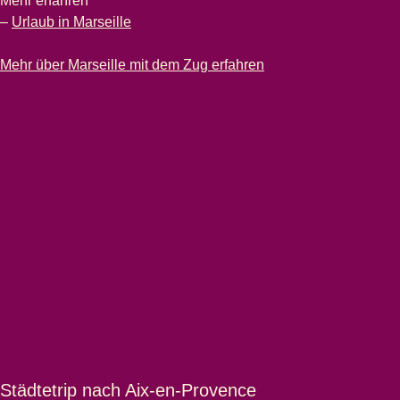
Mehr erfahren
–
Urlaub in Marseille
-
Städtetrip nach Marseille
Mehr über Marseille mit dem Zug erfahren
Städtetrip nach Aix-en-Provence