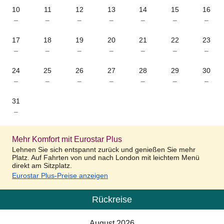
10
11
12
13
14
15
16
–
–
–
–
–
–
–
17
18
19
20
21
22
23
–
–
–
–
–
–
–
24
25
26
27
28
29
30
–
–
–
–
–
–
–
31
–
Mehr Komfort mit Eurostar Plus
Lehnen Sie sich entspannt zurück und genießen Sie mehr
Platz. Auf Fahrten von und nach London mit leichtem Menü
direkt am Sitzplatz.
Eurostar Plus-Preise anzeigen
Rückreise
Kalender
-
August 2026