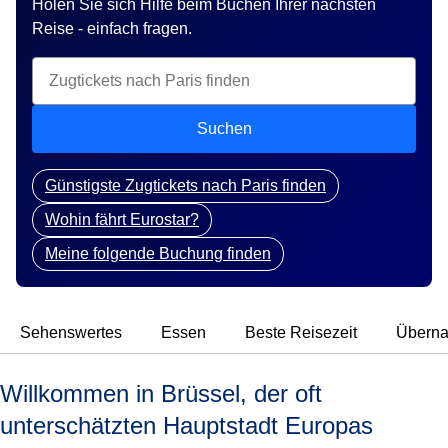
Holen Sie sich Hilfe beim Buchen Ihrer nächsten
Reise - einfach fragen.
Suchen
Günstigste Zugtickets nach Paris finden
Wohin fährt Eurostar?
Meine folgende Buchung finden
Sehenswertes
Essen
Beste Reisezeit
Überna
Willkommen in Brüssel, der oft
unterschätzten Hauptstadt Europas