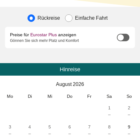
Art der Reise
Rückreise
Einfache Fahrt
Preise für
Eurostar Plus
anzeigen
Gönnen Sie sich mehr Platz und Komfort
Hinreise
Kalender
-
August 2026
August 2026
Mo
Di
Mi
Do
Fr
Sa
So
1
2
–
–
3
4
5
6
7
8
9
–
–
–
–
–
–
–