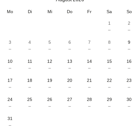
August 2026
Mo
Di
Mi
Do
Fr
Sa
So
1
2
–
–
3
4
5
6
7
8
9
–
–
–
–
–
–
–
10
11
12
13
14
15
16
–
–
–
–
–
–
–
17
18
19
20
21
22
23
–
–
–
–
–
–
–
24
25
26
27
28
29
30
–
–
–
–
–
–
–
31
–