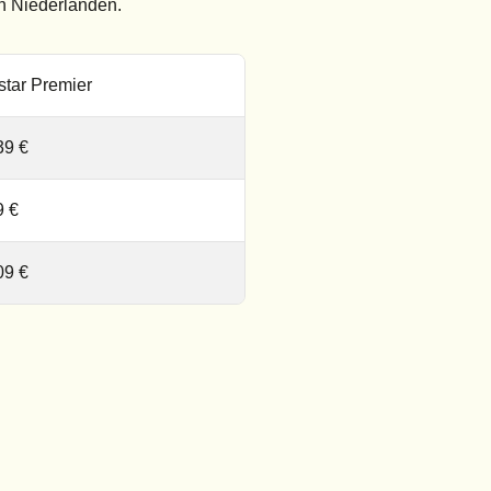
en Niederlanden.
star Premier
39 €
9 €
09 €