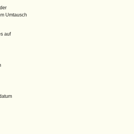
 der
inem Umtausch
es auf
n
sdatum