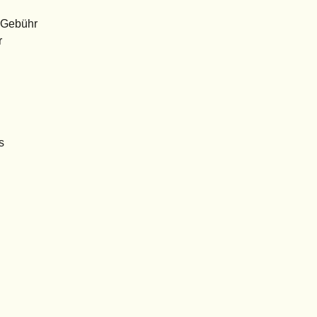
e Gebühr
r
s