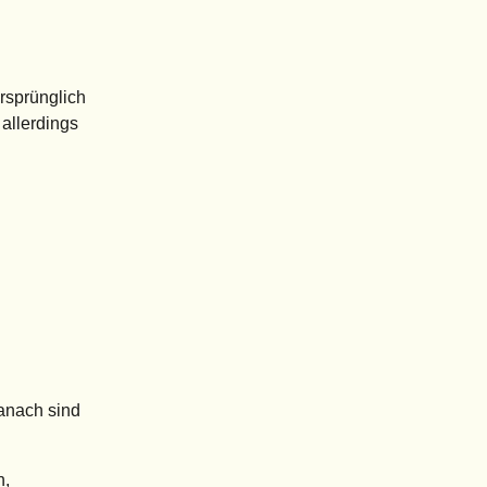
rsprünglich
allerdings
Danach sind
n,