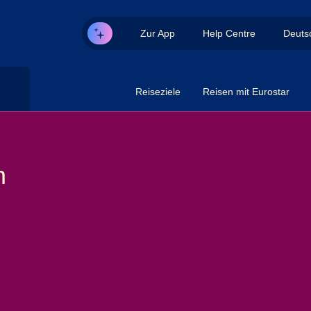
Zur App
Help Centre
Deuts
Reiseziele
Reisen mit Eurostar
n