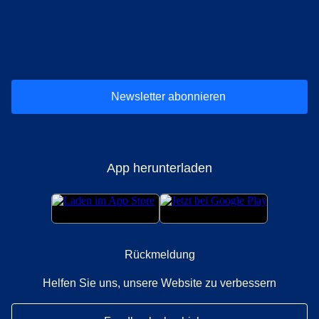
(
Öffnet einen neuen Tab
(
Öffnet einen neuen Tab
(
)
Öffnet einen neuen Tab
(
)
Öffnet einen neuen Tab
(
)
Öffnet einen 
(
)
Ö
Newsletter abonnieren
App herunterladen
Rückmeldung
Helfen Sie uns, unsere Website zu verbessern