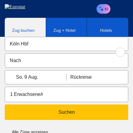
Direkt zum Hauptinhalt
KI
Zug buchen
Zug + Hotel
Hotels
So. 9 Aug.
Rückreise
1 Erwachsene/r
Suchen
Alle Züge anzeigen