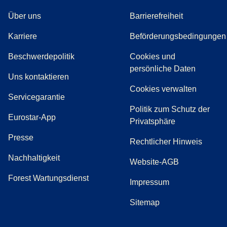
Über uns
Barrierefreiheit
Karriere
Beförderungsbedingungen
(
(
Öffnet einen neuen Tab
öffnet eine PDF
)
)
Beschwerdepolitik
Cookies und
persönliche Daten
(
Öffnet einen neuen Tab
)
Uns kontaktieren
Cookies verwalten
Servicegarantie
Politik zum Schutz der
Eurostar-App
Privatsphäre
(
Öffnet einen neuen Tab
)
Presse
Rechtlicher Hinweis
Nachhaltigkeit
Website-AGB
Forest Wartungsdienst
Impressum
Sitemap