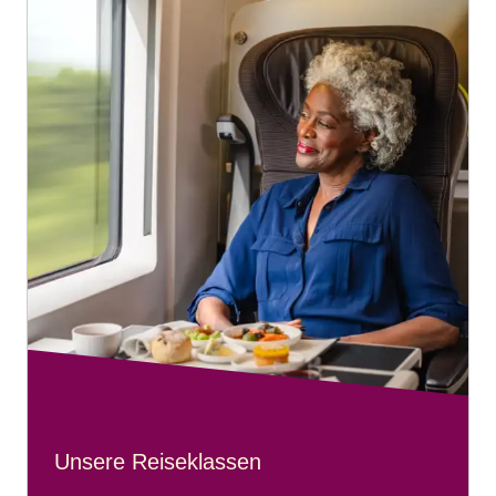
Wir
beschränken den Konsum an Bord
(pro Person) auf:
Vier 440-ml-Flaschen oder Dosen Bier
eine 750-ml-Flasche Wein
Bitte beachten Sie,
dass Reisende an Bord keine großen
Flaschen mit Spirituosen trinken dürfen.
Unsere Reiseklassen