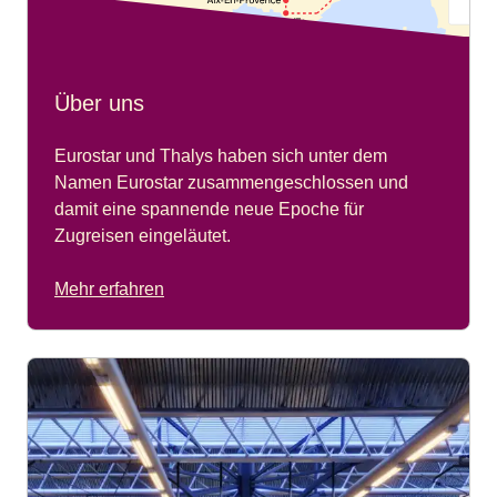
1060
Unser Kundendienst ist erreichbar:
Saint-Gilles,
Jeden Tag:
08:00 - 20:00 Uhr (MEZ)
BELGIEN
Über uns
Telefonnummern:
+49 (0)30 7007 0000
(eventuell
anfallende Kosten abhängig vom jeweiligen Betreiber)
Eurostar und Thalys haben sich unter dem
Namen Eurostar zusammengeschlossen und
Sollten Sie sich für eine Buchung entscheiden, kann eine
damit eine spannende neue Epoche für
Servicegebühr von
€14
anfallen.
Zugreisen eingeläutet.
Mehr erfahren