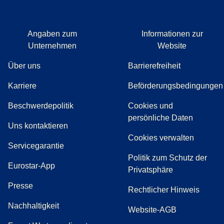
Angaben zum
Informationen zur
Unternehmen
Website
Über uns
Barrierefreiheit
Karriere
Beförderungsbedingungen
(
(
Öffnet einen neuen Tab
öffnet eine PDF
)
)
Beschwerdepolitik
Cookies und
persönliche Daten
(
Öffnet einen neuen Tab
)
Uns kontaktieren
Cookies verwalten
Servicegarantie
Politik zum Schutz der
Eurostar-App
Privatsphäre
(
Öffnet einen neuen Tab
)
Presse
Rechtlicher Hinweis
Nachhaltigkeit
Website-AGB