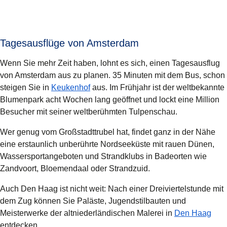
Tagesausflüge von Amsterdam
Wenn Sie mehr Zeit haben, lohnt es sich, einen Tagesausflug
von Amsterdam aus zu planen. 35 Minuten mit dem Bus, schon
(
Öffnet einen neuen Tab
)
steigen Sie in
Keukenhof
aus. Im Frühjahr ist der weltbekannte
Blumenpark acht Wochen lang geöffnet und lockt eine Million
Besucher mit seiner weltberühmten Tulpenschau.
Wer genug vom Großstadttrubel hat, findet ganz in der Nähe
eine erstaunlich unberührte Nordseeküste mit rauen Dünen,
Wassersportangeboten und Strandklubs in Badeorten wie
Zandvoort
,
Bloemendaal
oder
Strandzuid
.
Auch Den Haag ist nicht weit: Nach einer Dreiviertelstunde mit
dem Zug können Sie Paläste, Jugendstilbauten und
(
Öff
Meisterwerke der altniederländischen Malerei in
Den Haag
entdecken.