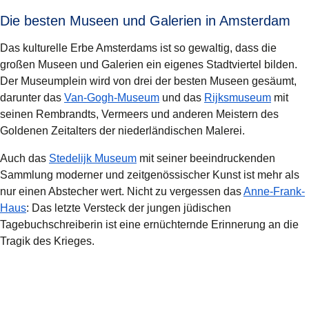
Die besten Museen und Galerien in Amsterdam
Das kulturelle Erbe Amsterdams ist so gewaltig, dass die
großen Museen und Galerien ein eigenes Stadtviertel bilden.
Der
Museumplein
wird von drei der besten Museen gesäumt,
(
Öffnet einen neuen Tab
(
Öffnet
)
darunter das
Van-Gogh-Museum
und das
Rijksmuseum
mit
seinen Rembrandts, Vermeers und anderen Meistern des
Goldenen Zeitalters der niederländischen Malerei.
(
Öffnet einen neuen Tab
)
Auch das
Stedelijk Museum
mit seiner beeindruckenden
Sammlung moderner und zeitgenössischer Kunst ist mehr als
nur einen Abstecher wert. Nicht zu vergessen das
Anne-Frank-
(
Öffnet einen neuen Tab
)
Haus
: Das letzte Versteck der jungen jüdischen
Tagebuchschreiberin ist eine ernüchternde Erinnerung an die
Tragik des Krieges.