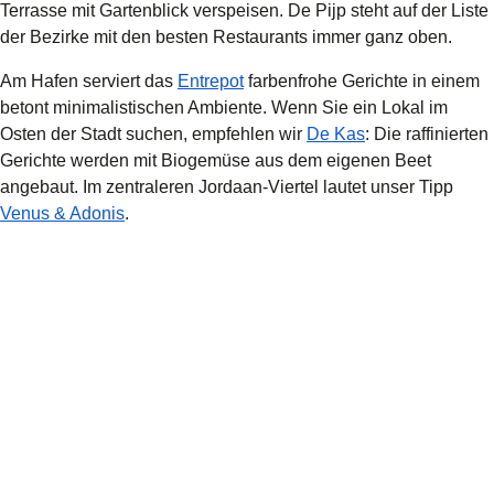
Terrasse mit Gartenblick verspeisen. De Pijp steht auf der Liste
der Bezirke mit den besten Restaurants immer ganz oben.
(
Öffnet einen neuen Tab
)
Am Hafen serviert das
Entrepot
farbenfrohe Gerichte in einem
betont minimalistischen Ambiente. Wenn Sie ein Lokal im
(
Öffnet einen ne
Osten der Stadt suchen, empfehlen wir
De Kas
: Die raffinierten
Gerichte werden mit Biogemüse aus dem eigenen Beet
angebaut. Im zentraleren Jordaan-Viertel lautet unser Tipp
(
Öffnet einen neuen Tab
)
Venus & Adonis
.