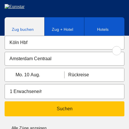
Direkt zum Hauptinhalt
Zug buchen
Zug + Hotel
Hotels
Mo. 10 Aug.
Rückreise
1 Erwachsene/r
Suchen
Alle Züge anzeigen