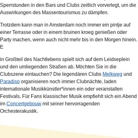
Sperrstunden in den Bars und Clubs zeitlich vorverlegt, um die
Auswirkungen des Massentourismus zu dämpfen.
Trotzdem kann man in Amsterdam noch immer ein pintje auf
einer Terrasse oder in einem bruinen kroeg genießen oder
Party machen, wenn auch nicht mehr bis in den Morgen hinein.
E
in Großteil des Nachtlebens spielt sich auf dem
Leidseplein
und den umliegenden Straßen ab. Möchten Sie in die
(
Öffnet
Clubszene eintauchen? Die legendären Clubs
Melkweg
und
(
Öffnet einen neuen Tab
)
Paradiso
organisieren noch immer Clubnächte, laden
internationale Musikkünstler*innen ein oder veranstalten
Festivals. Für Fans klassischer Musik empfiehlt sich ein Abend
(
Öffnet einen neuen Tab
)
im
Concertgebouw
mit seiner hervorragenden
Orchesterakustik.