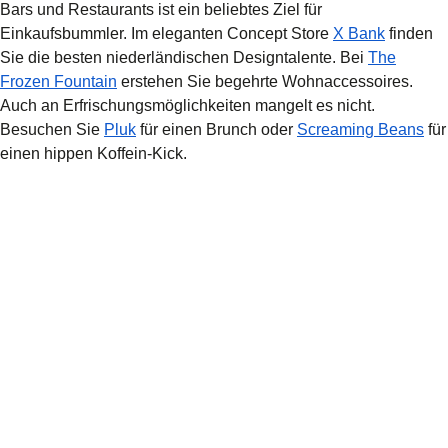
Bars und Restaurants ist ein beliebtes Ziel für
(
Öffnet 
Einkaufsbummler. Im eleganten Concept Store
X Bank
finden
Sie die besten niederländischen Designtalente. Bei
The
(
Öffnet einen neuen Tab
)
Frozen Fountain
erstehen Sie begehrte Wohnaccessoires.
Auch an Erfrischungsmöglichkeiten mangelt es nicht.
(
Öffnet einen neuen Tab
)
(
Öf
Besuchen Sie
Pluk
für einen Brunch oder
Screaming Beans
für
einen hippen Koffein-Kick.