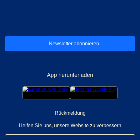
(
Öffnet einen neuen Tab
(
Öffnet einen neuen Tab
(
)
Öffnet einen neuen Tab
(
)
Öffnet einen neuen Tab
(
)
Öffnet einen 
(
)
Ö
Newsletter abonnieren
App herunterladen
Rückmeldung
Helfen Sie uns, unsere Website zu verbessern