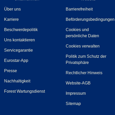
Über uns
Barrierefreiheit
Karriere
Beförderungsbedingungen
(
(
Öffnet einen neuen Tab
öffnet eine PDF
)
)
Beschwerdepolitik
Cookies und
persönliche Daten
(
Öffnet einen neuen Tab
)
Uns kontaktieren
Cookies verwalten
Servicegarantie
Politik zum Schutz der
Eurostar-App
Privatsphäre
(
Öffnet einen neuen Tab
)
Presse
Rechtlicher Hinweis
Nachhaltigkeit
Website-AGB
Forest Wartungsdienst
Impressum
Sitemap