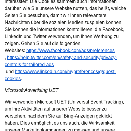
interessiert. Die Cookies sammeln auch Informationen
darüber, wie Sie unsere Website nutzen, das heißt, welche
Seiten Sie besuchen, damit wir Ihnen relevantere
Nachrichten über die sozialen Medien zuspielen können.
Sie können die Informationen kontrollieren, die Facebook,
LinkedIn und Twitter verwenden, um Ihnen Werbung zu
zeigen. Gehen Sie auf die folgenden
Websites:
https://www.facebook.com/ads/preferences
(
Öffnet einen neuen Tab
)
,
https://help.twitter.com/en/safety-and-security/privacy-
controls-for-tailored-ads
(
Öffnet einen neuen Tab
)
und
https://www.linkedin.com/mypreferences/g/guest-
(
Öffnet einen neuen Tab
)
cookies
.
Microsoft Advertising UET
Wir verwenden Microsoft UET (Universal Event Tracking),
um Ihre Aktivitäten auf unserer Website besser zu
verstehen, nachdem Sie auf Bing-Anzeigen geklickt
haben. Dies ermöglicht es uns auch, die Wirksamkeit
unserer Marketingkampagnen zu messen und unsere