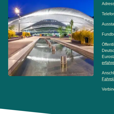
Adres
Telef
Aussta
Fundb
Öffent
Deutsc
Eurost
erfahr
Ansch
Fahrpl
Verbi