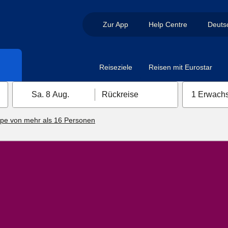
Zur App
Help Centre
Deuts
Reiseziele
Reisen mit Eurostar
Sa. 8 Aug.
Rückreise
1 Erwachs
pe von mehr als 16 Personen