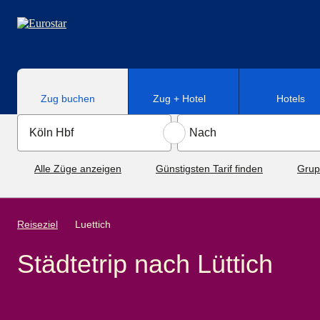
Direkt zum Hauptinhalt
Zug buchen
Zug + Hotel
Hotels
Alle Züge anzeigen
Günstigsten Tarif finden
Grup
Reiseziel
Luettich
Städtetrip nach Lüttich