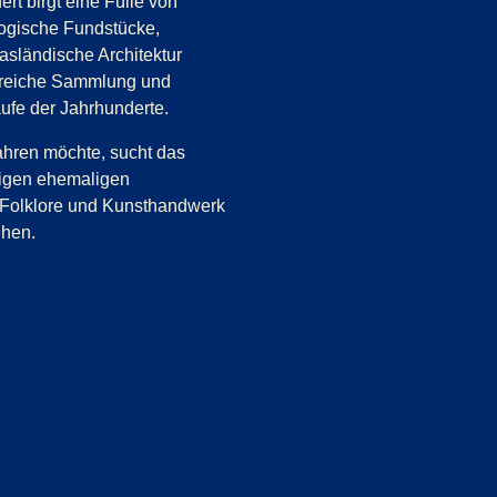
rt birgt eine Fülle von
logische Fundstücke,
asländische Architektur
ngreiche Sammlung und
aufe der Jahrhunderte.
ahren möchte, sucht das
tigen ehemaligen
r, Folklore und Kunsthandwerk
ehen.