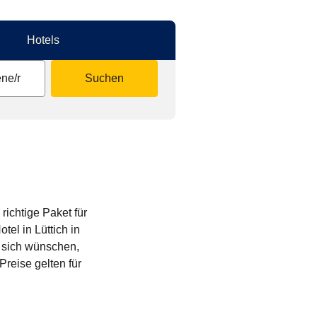
Hotels
ne/r
Suchen
richtige Paket für
el in Lüttich in
e sich wünschen,
reise gelten für