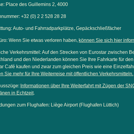
se
: Place des Guillemins 2, 4000
onnummer
: +32 (0) 2 2 528 28 28
ttung
: Auto- und Fahrradparkplätze, Gepäckschließfächer
üro
: Wenn Sie etwas verloren haben,
können Sie sich hier infor
liche Verkehrsmittel
: Auf den Strecken von Eurostar zwischen Be
hland und den Niederlanden können Sie Ihre Fahrkarte für den 
ar Café kaufen und zwar zum gleichen Preis wie eine Einzelfah
en Sie mehr für Ihre Weiterreise mit öffentlichen Verkehrsmitteln.
lusszüge
:
Informationen über Ihre Weiterfahrt mit Zügen der SN
(
Öffnet einen neuen Tab
)
änen in Echtzeit
.
ndungen zum Flughafen
: Liège Airport (Flughafen Lüttich)