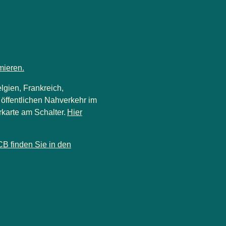
mieren.
lgien, Frankreich,
öffentlichen Nahverkehr im
rkarte am Schalter.
Hier
(
Öffnet einen neuen Tab
)
CB finden Sie in den