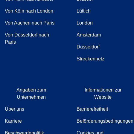
Von Köln nach London
Lüttich
Von Aachen nach Paris
London
Von Düsseldorf nach
Amsterdam
Paris
Düsseldorf
Streckennetz
Angaben zum
Informationen zur
Unternehmen
Website
Über uns
Barrierefreiheit
Karriere
Beförderungsbedingungen
(
(
Öffnet einen neuen Tab
öffnet eine PDF
)
)
Beschwerdepolitik
Cookies und