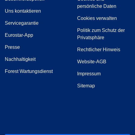
persönliche Daten
(
Öffnet einen neuen Tab
)
Uns kontaktieren
Cookies verwalten
Servicegarantie
Politik zum Schutz der
Eurostar-App
Privatsphäre
(
Öffnet einen neuen Tab
)
Presse
Rechtlicher Hinweis
Nachhaltigkeit
Website-AGB
Forest Wartungsdienst
Impressum
Sitemap
(
Öffnet einen neuen Tab
(
Öffnet einen neuen Tab
(
)
Öffnet einen neuen Tab
(
)
Öffnet einen neuen Tab
(
)
Öffnet einen 
(
)
Ö