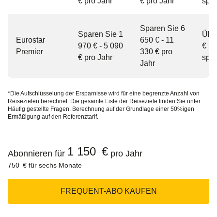
€ pro Jahr
€ pro Jahr
spa
Sparen Sie 6
Sparen Sie 1
Übe
Eurostar
650 € - 11
970 € - 5 090
€ pr
Premier
330 € pro
€ pro Jahr
spa
Jahr
*Die Aufschlüsselung der Ersparnisse wird für eine begrenzte Anzahl von
Reisezielen berechnet. Die gesamte Liste der Reiseziele finden Sie unter
Häufig gestellte Fragen. Berechnung auf der Grundlage einer 50%igen
Ermäßigung auf den Referenztarif.
1 150 €
Abonnieren für
pro Jahr
750 € für sechs Monate
FREQUENT-ABO KAUFEN