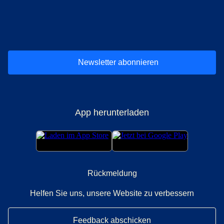
(
Öffnet einen neuen Tab
(
Öffnet einen neuen Tab
(
)
Öffnet einen neuen Tab
(
)
Öffnet einen neuen Tab
(
)
Öffnet einen 
(
)
Ö
Newsletter abonnieren
App herunterladen
Rückmeldung
Helfen Sie uns, unsere Website zu verbessern
Feedback abschicken