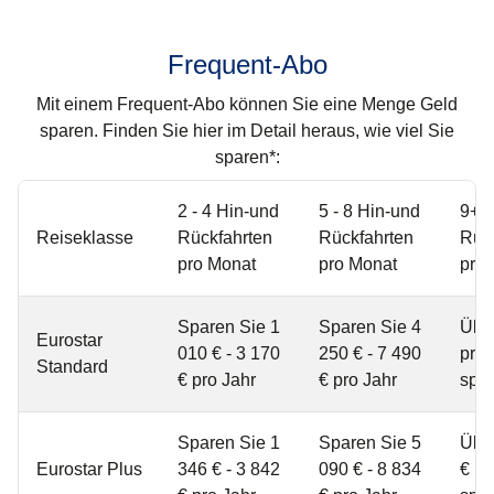
Frequent-Abo
Mit einem Frequent-Abo können Sie eine Menge Geld
sparen. Finden Sie hier im Detail heraus, wie viel Sie
sparen*:
2 - 4 Hin-und
5 - 8 Hin-und
9+ 
Reiseklasse
Rückfahrten
Rückfahrten
Rüc
pro Monat
pro Monat
pro
Sparen Sie 1
Sparen Sie 4
Über
Eurostar
010 € - 3 170
250 € - 7 490
pro 
Standard
€ pro Jahr
€ pro Jahr
spa
Sparen Sie 1
Sparen Sie 5
Übe
Eurostar Plus
346 € - 3 842
090 € - 8 834
€ pr