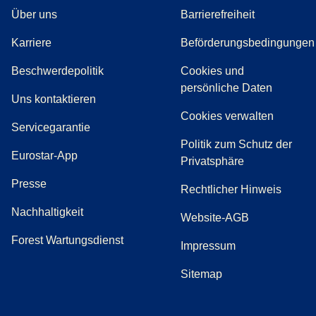
Über uns
Barrierefreiheit
Karriere
Beförderungsbedingungen
(
(
Öffnet einen neuen Tab
öffnet eine PDF
)
)
Beschwerdepolitik
Cookies und
persönliche Daten
(
Öffnet einen neuen Tab
)
Uns kontaktieren
Cookies verwalten
Servicegarantie
Politik zum Schutz der
Eurostar-App
Privatsphäre
(
Öffnet einen neuen Tab
)
Presse
Rechtlicher Hinweis
Nachhaltigkeit
Website-AGB
Forest Wartungsdienst
Impressum
Sitemap