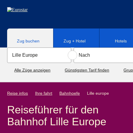
Direkt zum Hauptinhalt
Zug buchen
Zug + Hotel
Hotels
Alle Züge anzeigen
Günstigsten Tarif finden
Grup
Reise infos
Ihre fahrt
Bahnhoefe
Lille europe
Reiseführer für den
Bahnhof Lille Europe