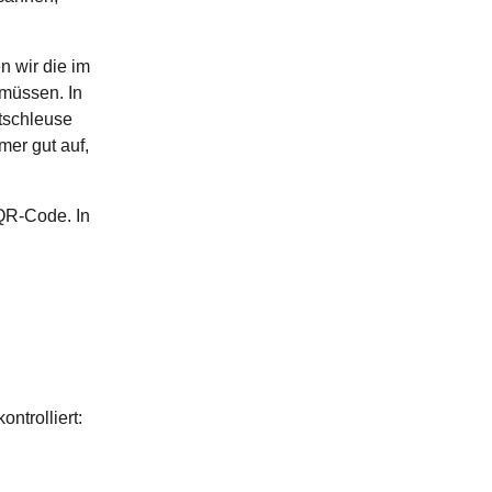
n wir die im
 müssen. In
tschleuse
er gut auf,
QR-Code. In
ntrolliert: