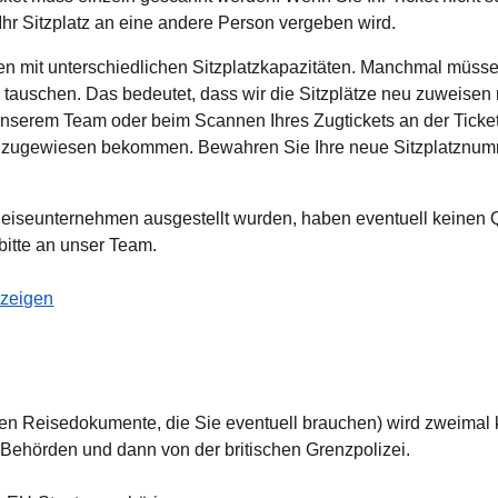
 Ihr Sitzplatz an eine andere Person vergeben wird.
pen mit unterschiedlichen Sitzplatzkapazitäten. Manchmal müsse
auschen. Das bedeutet, dass wir die Sitzplätze neu zuweisen
unserem Team oder beim Scannen Ihres Zugtickets an der Ticke
 zugewiesen bekommen. Bewahren Sie Ihre neue Sitzplatznumm
Reiseunternehmen ausgestellt wurden, haben eventuell keinen 
bitte an unser Team.
nzeigen
en Reisedokumente, die Sie eventuell brauchen) wird zweimal ko
 Behörden und dann von der britischen Grenzpolizei.