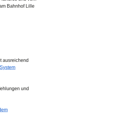
 am Bahnhof Lille
bt ausreichend
t System
pfehlungen und
 dem