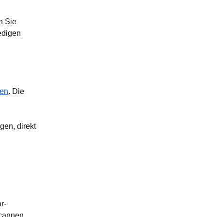
n Sie
ledigen
fen
. Die
gen, direkt
r-
scannen,