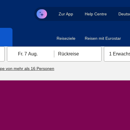
Zur App
Help Centre
Deuts
Reiseziele
Reisen mit Eurostar
Fr. 7 Aug.
Rückreise
1 Erwachs
pe von mehr als 16 Personen