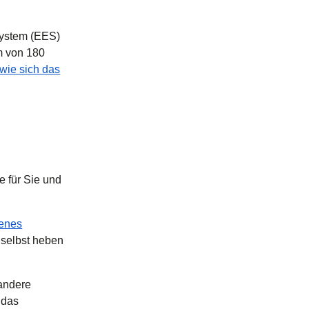
System (EES)
m von 180
wie sich das
e für Sie und
enes
 selbst heben
 andere
 das