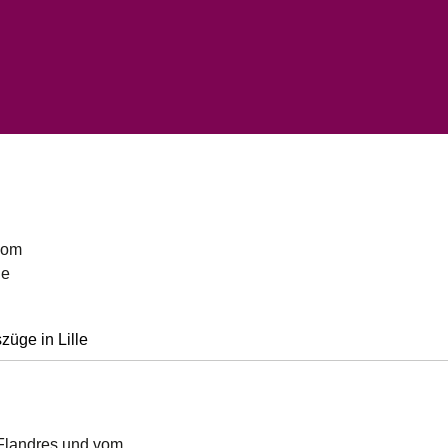
vom
le
üge in Lille
 Flandres und vom