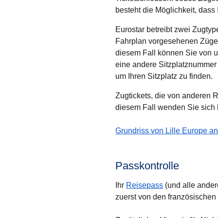
besteht die Möglichkeit, dass
Eurostar betreibt zwei Zugty
Fahrplan vorgesehenen Züge t
diesem Fall können Sie von 
eine andere Sitzplatznummer
um Ihren Sitzplatz zu finden.
Zugtickets, die von anderen 
diesem Fall wenden Sie sich 
-
(
(
Öffnet einen neuen Tab
öffnet eine PDF
Ticketkontrolle
)
)
Grundriss von Lille Europe a
Passkontrolle
Ihr
Reisepass
(und alle ander
zuerst von den französischen