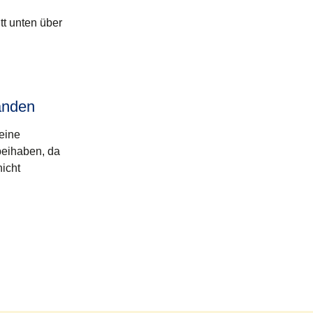
tt unten über
anden
eine
beihaben, da
nicht