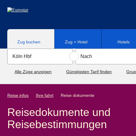
Direkt zum Hauptinhalt
Zug buchen
Zug + Hotel
Hotels
Alle Züge anzeigen
Günstigsten Tarif finden
Grup
Reise infos
Ihre fahrt
Reise dokumente
Reisedokumente und
Reisebestimmungen