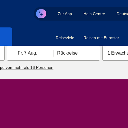
Zur App
Help Centre
Deuts
Reiseziele
Reisen mit Eurostar
Fr. 7 Aug.
Rückreise
1 Erwachs
pe von mehr als 16 Personen