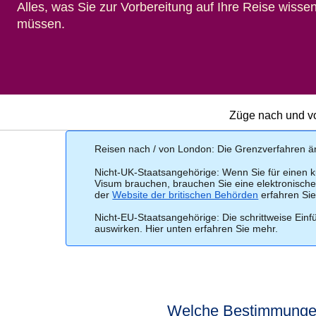
Alles, was Sie zur Vorbereitung auf Ihre Reise wisse
müssen.
Züge nach und v
Reisen nach / von London: Die Grenzverfahren ä
Nicht-UK-Staatsangehörige:
Wenn Sie für einen k
Visum brauchen, brauchen Sie eine elektronische 
der
Website der britischen Behörden
(
erfahren Sie
Öffnet eine
Nicht-EU-Staatsangehörige:
Die schrittweise Ein
auswirken. Hier unten erfahren Sie mehr.
Welche Bestimmungen