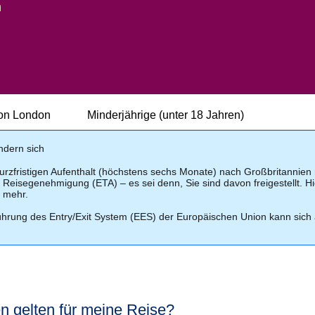
n
on London
Minderjährige (unter 18 Jahren)
ndern sich
urzfristigen Aufenthalt (höchstens sechs Monate) nach Großbritannien 
Reisegenehmigung (ETA) – es sei denn, Sie sind davon freigestellt. H
 mehr.
n neuen Tab
)
führung des Entry/Exit System (EES) der Europäischen Union kann sich 
 gelten für meine Reise?