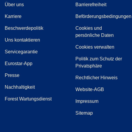
Über uns
Barrierefreiheit
Karriere
Beförderungsbedingungen
(
(
Öffnet einen neuen Tab
öffnet eine PDF
)
)
Beschwerdepolitik
Cookies und
persönliche Daten
(
Öffnet einen neuen Tab
)
Uns kontaktieren
Cookies verwalten
Servicegarantie
Politik zum Schutz der
Eurostar-App
Privatsphäre
(
Öffnet einen neuen Tab
)
Presse
Rechtlicher Hinweis
Nachhaltigkeit
Website-AGB
Forest Wartungsdienst
Impressum
Sitemap