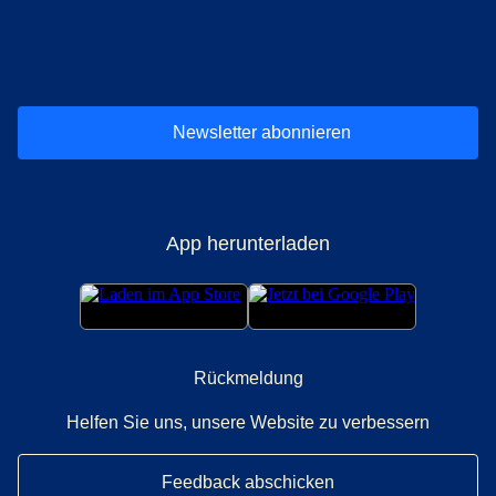
(
Öffnet einen neuen Tab
(
Öffnet einen neuen Tab
(
)
Öffnet einen neuen Tab
(
)
Öffnet einen neuen Tab
(
)
Öffnet einen 
(
)
Ö
Newsletter abonnieren
App herunterladen
Rückmeldung
Helfen Sie uns, unsere Website zu verbessern
Feedback abschicken