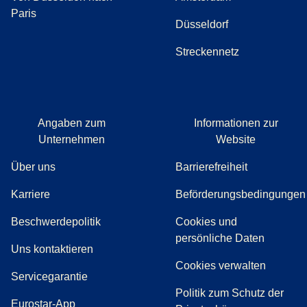
Paris
Düsseldorf
Streckennetz
Angaben zum
Informationen zur
Unternehmen
Website
Über uns
Barrierefreiheit
Karriere
Beförderungsbedingungen
(
(
Öffnet einen neuen Tab
öffnet eine PDF
)
)
Beschwerdepolitik
Cookies und
persönliche Daten
(
Öffnet einen neuen Tab
)
Uns kontaktieren
Cookies verwalten
Servicegarantie
Politik zum Schutz der
Eurostar-App