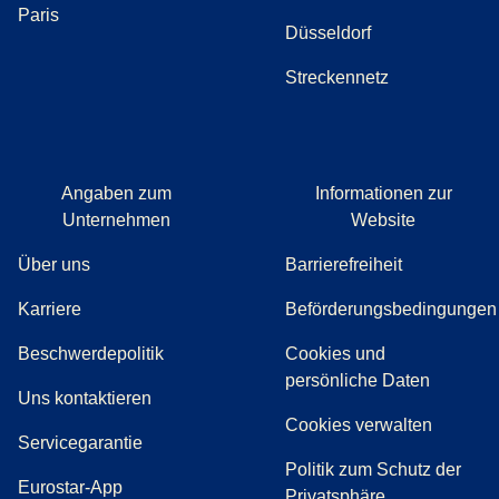
Paris
Düsseldorf
Streckennetz
Angaben zum
Informationen zur
Unternehmen
Website
Über uns
Barrierefreiheit
Karriere
Beförderungsbedingungen
(
(
Öffnet einen neuen Tab
öffnet eine PDF
)
)
Beschwerdepolitik
Cookies und
persönliche Daten
(
Öffnet einen neuen Tab
)
Uns kontaktieren
Cookies verwalten
Servicegarantie
Politik zum Schutz der
Eurostar-App
Privatsphäre