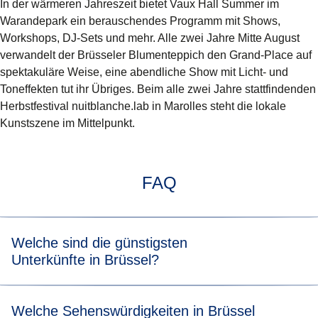
In der wärmeren Jahreszeit bietet Vaux Hall Summer im
Warandepark ein berauschendes Programm mit Shows,
Workshops, DJ-Sets und mehr. Alle zwei Jahre Mitte August
verwandelt der Brüsseler Blumenteppich den Grand-Place auf
spektakuläre Weise, eine abendliche Show mit Licht- und
Toneffekten tut ihr Übriges. Beim alle zwei Jahre stattfindenden
Herbstfestival nuitblanche.lab in Marolles steht die lokale
Kunstszene im Mittelpunkt.
FAQ
Welche sind die günstigsten
Unterkünfte in Brüssel?
Obwohl sich in Brüssel ein Luxushotel ans nächste reiht,
Welche Sehenswürdigkeiten in Brüssel
schneidet die Stadt im Vergleich zu anderen europäischen