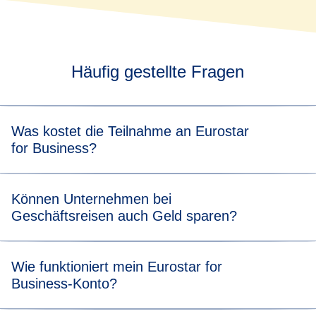
Häufig gestellte Fragen
Was kostet die Teilnahme an Eurostar
for Business?
Die Teilnahme an unserem Geschäftsreiseprogramm ist
Können Unternehmen bei
kostenfrei.
Geschäftsreisen auch Geld sparen?
Ja. Für jeweils 15 Hin- und Rückreisen, die Ihr
Wie funktioniert mein Eurostar for
Unternehmen gebucht hat, erhalten Sie ein kostenloses
Business-Konto?
Upgrade oder Freifahrtticket. Zum Eurostar Premier-Tarif
können Sie eine Buchung außerdem beliebig oft