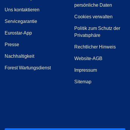
persönliche Daten
(
Öffnet einen neuen Tab
)
Uns kontaktieren
Cookies verwalten
Servicegarantie
Politik zum Schutz der
Eurostar-App
Privatsphäre
(
Öffnet einen neuen Tab
)
Presse
Rechtlicher Hinweis
Nachhaltigkeit
Website-AGB
Forest Wartungsdienst
Impressum
Sitemap
(
Öffnet einen neuen Tab
(
Öffnet einen neuen Tab
(
)
Öffnet einen neuen Tab
(
)
Öffnet einen neuen Tab
(
)
Öffnet einen 
(
)
Ö