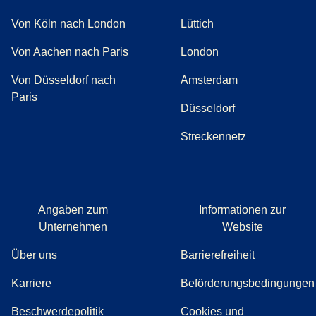
Von Köln nach London
Lüttich
Von Aachen nach Paris
London
Von Düsseldorf nach
Amsterdam
Paris
Düsseldorf
Streckennetz
Angaben zum
Informationen zur
Unternehmen
Website
Über uns
Barrierefreiheit
Karriere
Beförderungsbedingungen
(
(
Öffnet einen neuen Tab
öffnet eine PDF
)
)
Beschwerdepolitik
Cookies und