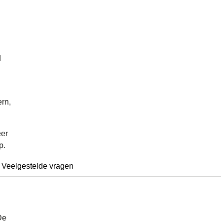
d
ern,
eer
p.
Veelgestelde vragen
De