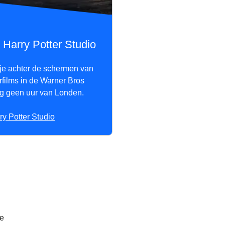
Harry Potter Studio
je achter de schermen van
rfilms in de Warner Bros
og geen uur van Londen.
y Potter Studio
je