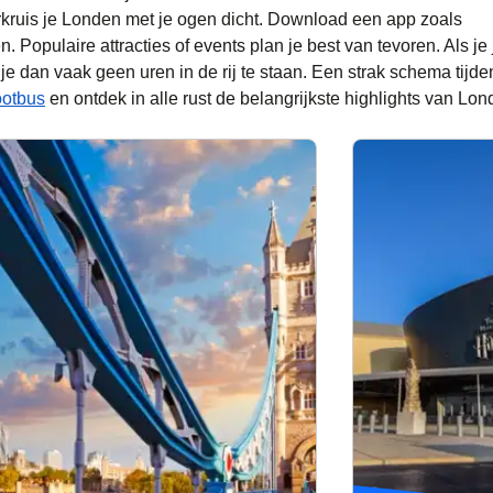
oorkruis je Londen met je ogen dicht. Download een app zoals
n. Populaire attracties of events plan je best van tevoren. Als je 
 je dan vaak geen uren in de rij te staan. Een strak schema tijde
(
opent in een nieuwe tab
)
ootbus
en ontdek in alle rust de belangrijkste highlights van Lon