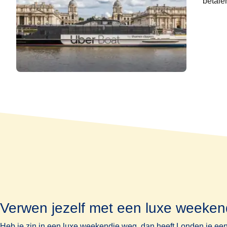
betale
Verwen jezelf met een luxe weeke
Heb je zin in een luxe weekendje weg, dan heeft Londen je een 