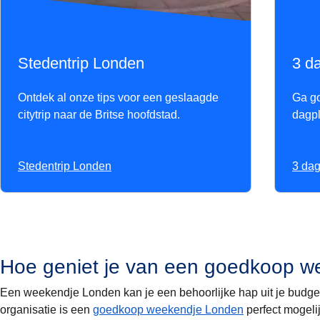
Stedentrip Londen
3 d
Ontdek al onze tips voor een geslaagde
Ga go
citytrip naar de Britse hoofdstad.
dagpl
Stedentrip Londen
3 da
Hoe geniet je van een goedkoop w
Een weekendje Londen kan je een behoorlijke hap uit je budget 
organisatie is een
goedkoop weekendje Londen
perfect mogelij