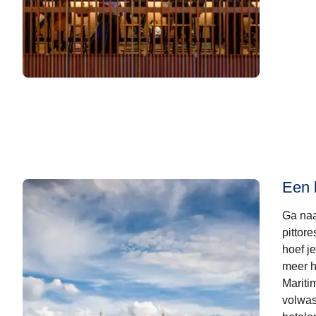
Een 
Ga naa
pittor
hoef j
meer h
Mariti
volwas