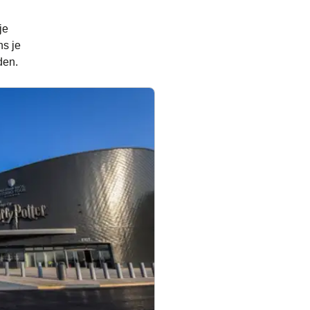
je
ns je
den.