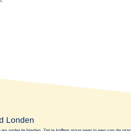
n.
nd Londen
en ander te bieden. Zet je koffers maar neer in een van de pra