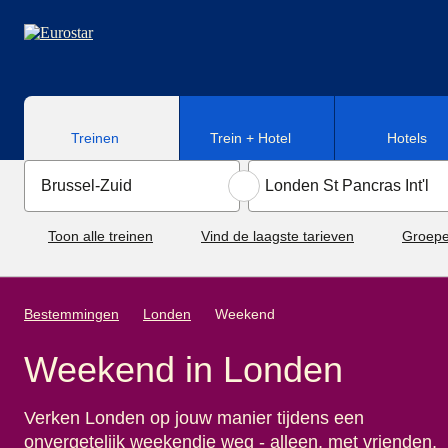
Naar hoofdinhoud
Treinen
Trein + Hotel
Hotels
Toon alle treinen
Vind de laagste tarieven
Groepe
Bestemmingen
Londen
Weekend
Weekend in Londen
Verken Londen op jouw manier tijdens een
onvergetelijk weekendje weg - alleen, met vrienden,