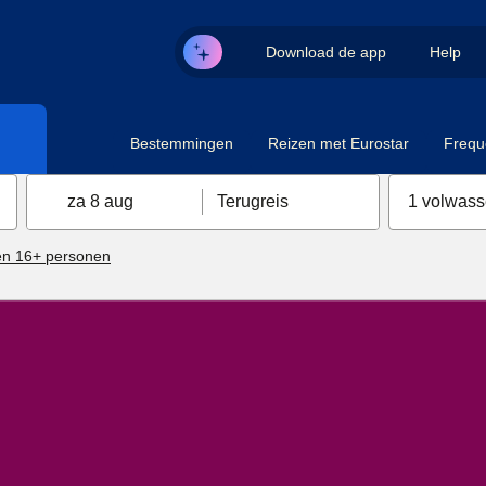
Download de app
Help
Bestemmingen
Reizen met Eurostar
Frequ
za 8 aug
Terugreis
1 volwas
n 16+ personen