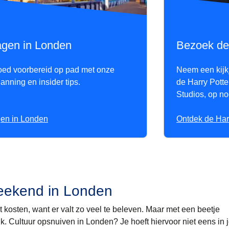
agen in Londen
Bezoek de 
ed voorbereid op pad met onze
Neem een kijk
anning en insider tips.
de Harry Potte
Studios, op n
gen in Londen
Ontdek de Harr
eekend in Londen
kosten, want er valt zo veel te beleven. Maar met een beetje
k. Cultuur opsnuiven in Londen? Je hoeft hiervoor niet eens in 