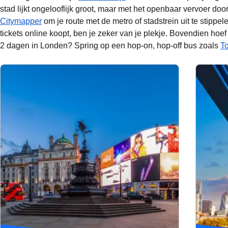
stad lijkt ongelooflijk groot, maar met het openbaar vervoer d
(
opent in een nieuwe tab
)
Citymapper
om je route met de metro of stadstrein uit te stippele
tickets online koopt, ben je zeker van je plekje. Bovendien hoef
2 dagen in Londen? Spring op een hop-on, hop-off bus zoals
T