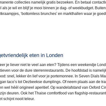
rmanente collecties namelijk gratis bezoeken. En betaal contact
l als je wil en blijf je mooi binnen je dag- of weekbudget. Buite
eetkraampjes, ‘bottomless brunches’ en markthallen waar je goe
etvriendelijk eten in Londen
er je liever niet te veel aan eten? Tijdens een weekendje Lon
atieven voor de dure sterrenrestaurants. De hoofdstad is namelij
ood: snel, lekker én lief voor je portemonnee. In
Seven Dials Ma
gan taco’s tot Oezbeekse dumplings. Of neem plaats aan de tr
en wel héél origineel aperitief. Op wandelafstand van Oxford C
 zijn deuren. Ook het Thaise comfortfood van flagship-restaurant
t schijnt nooit teleur.