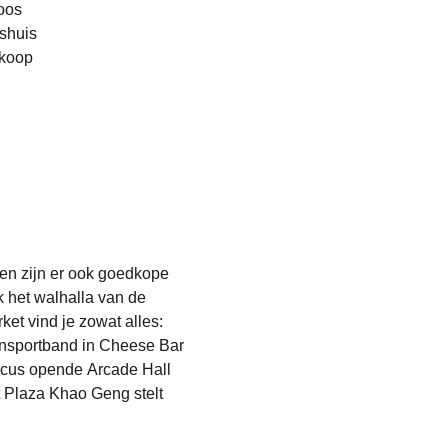
loos
nshuis
dkoop
den zijn er ook goedkope
k het walhalla van de
rket
vind je zowat alles:
ansportband in
Cheese Bar
ircus opende
Arcade Hall
Plaza Khao Geng
stelt