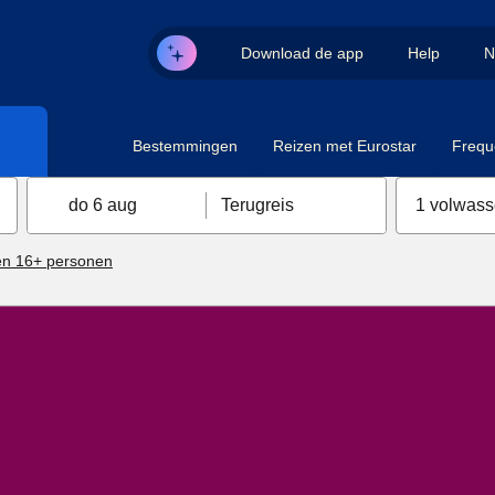
Download de app
Help
N
Bestemmingen
Reizen met Eurostar
Frequ
do 6 aug
Terugreis
1 volwas
n 16+ personen