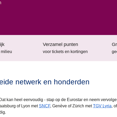
n
ijk
Verzamel punten
Gr
 milieu
voor tickets en kortingen
ge
breide netwerk en honderden
at kan heel eenvoudig - stap op de Eurostar en neem vervolg
aatsburg
of
Lyon
met
SNCF
,
Genève
of
Zürich
met
TGV Lyria
, of
dig.