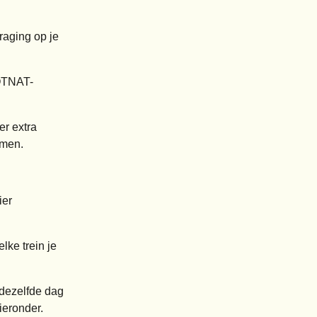
traging op je
TNAT-
r extra
emen.
ier
lke trein je
 dezelfde dag
ieronder.