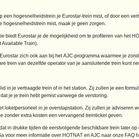
p een hogesnelheidstrein je Eurostar-trein mist, of door een ver
e hogesnelheidstrein mist, maak je geen zorgen.
ntie biedt Eurostar je de mogelijkheid om te profiteren van het
HO
Available Train).
 Eurostar zich ook aan bij het
AJC-programma
waarmee je zonde
re trein van dezelfde operator van je
aansluitende trein
kunt n
 in je vertraagde trein of in het station. Zij zullen je een formul
at je je trein hebt gemist vanwege de verstoring.
et loketpersoneel in je overstapstation. Zij zullen je adviseren we
 je
zonder extra kosten
een vervangend treinticket geven.
dat in drukke tijden de eerstvolgende beschikbare trein later op
 Ga voor meer informatie over HOTNAT en AJC naar onze FAQ h