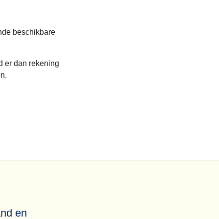
eis, kan je
itgevoerd door
gende beschikbare
oud er dan
 er dan rekening
n.
and en