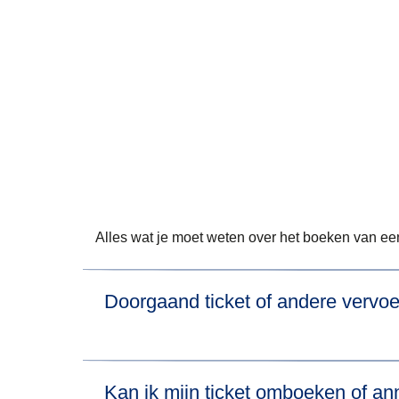
Alles wat je moet weten over het boeken van een
Doorgaand ticket of andere verv
Als je voor een reis
twee Eurostar-treinen
ne
Kan ik mijn ticket omboeken of ann
enkele vervoerovereenkomst
(doorgaand ti