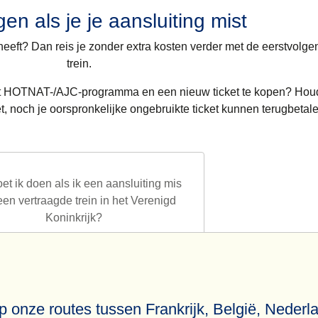
ensatie in geval van verstoring van het Eurostar-traject van je r
en als je je aansluiting mist
ntenservice via het
contactformulier
.
stvolgende beschikbare trein pas de volgende dag is.
pensatie in geval van verstoring van het aansluitende traject, u
stvolgende beschikbare trein pas de volgende dag is.
g heeft? Dan reis je zonder extra kosten verder met de eerstvol
 contact opnemen met die andere vervoerder.
trein.
 het HOTNAT-/AJC-programma en een nieuw ticket te kopen? H
et HOTNAT-/AJC-programma en een nieuw ticket te kopen? Houd
ch je oorspronkelijke ongebruikte ticket kunnen terugbetalen.
, noch je oorspronkelijke ongebruikte ticket kunnen terugbetale
et ik doen als ik een aansluiting mis
een vertraagde trein in het Verenigd
Koninkrijk?
p onze routes tussen Frankrijk, België, Nederl