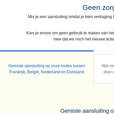
Voor elke aanvraag tot terugbetaling of comp
de reis uit te stellen naar een latere datum
je ticket terugbetaald te krijgen
Geen zorg
contact opnemen met het team van onze kla
je ticket terugbetaald te krijgen
gratis accommodatie te genieten als de eer
Voor elke aanvraag tot terugbetaling of com
gratis accommodatie te genieten als de eer
Mis je een aansluiting omdat je trein vertragin
een andere vervoerder, kan je rechtstreeks
Kies je ervoor om geen gebruik te maken van
Kies je ervoor om geen gebruik te maken van h
rekening mee dat we noch het nieuwe ticket, no
mee dat we noch het nieuwe ticket
Gemiste aansluiting op onze routes tussen
Wat mo
Frankrijk, België, Nederland en Duitsland
door 
Gemiste aansluiting o