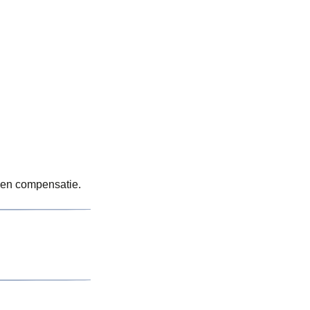
n en compensatie.
ckets onder één
geldt