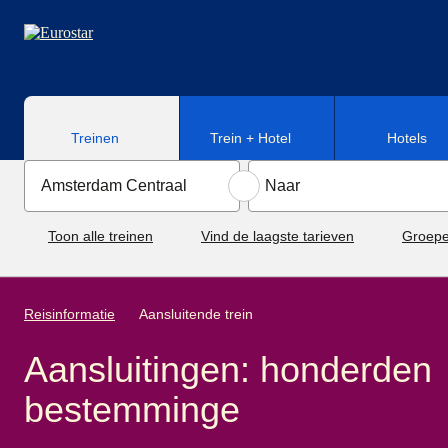
Naar hoofdinhoud
Treinen
Trein + Hotel
Hotels
Toon alle treinen
Vind de laagste tarieven
Groepe
Reisinformatie
Aansluitende trein
Aansluitingen: honderden
bestemminge