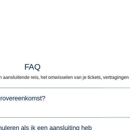
FAQ
 aansluitende reis, het omwisselen van je tickets, vertraginge
oerovereenkomst?
emt, die samen in één transactie zijn geboekt, dan vallen je ti
uleren als ik een aansluiting heb
cket of
through ticket
). Bij vertraging of annulering van één trein 