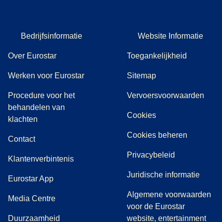
Bedrijfsinformatie
Website Informatie
Over Eurostar
Toegankelijkheid
Werken voor Eurostar
Sitemap
Procedure voor het
Vervoersvoorwaarden
behandelen van
Cookies
(
(
opent in een nieuwe tab
opent een PDF
)
)
klachten
Cookies beheren
Contact
Privacybeleid
Klantenverbintenis
Juridische informatie
Eurostar App
Algemene voorwaarden
(
opent in een nieuwe tab
)
Media Centre
voor de Eurostar
Duurzaamheid
website, entertainment