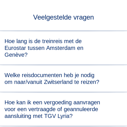
Veelgestelde vragen
Hoe lang is de treinreis met de
Eurostar tussen Amsterdam en
Genève?
In totaal duurt de treinreis van Amsterdam naar Genève
Welke reisdocumenten heb je nodig
met overstap ongeveer 8 u 30 min. Als je de beschikbare
om naar/vanuit Zwitserland te reizen?
tickets bekijkt, zie je ook de reisduur van de trein voor alle
vertrektijden.
Ga voor het Eurostar-deel van je reis naar onze
Hoe kan ik een vergoeding aanvragen
Reisdocumenten-pagina
voor meer informatie.
voor een vertraagde of geannuleerde
aansluiting met TGV Lyria?
Ga voor het TGV Lyria-deel van je reis naar hun
Identity
(
opent in een nieuwe tab
)
Papers-pagina
om te zien wat je moet meenemen.