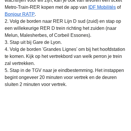
wachtrijen voor wil zijn, kan je ook van tevoren een ticket
(
opent 
Metro-Train-RER kopen met de app van
IDF Mobilités
of
(
opent in een nieuwe tab
)
Bonjour RATP
.
Volg de borden naar RER Lijn D sud (zuid) en stap op
een willekeurige RER D trein richting het zuiden (naar
Melun, Malesherbes, of Corbeil Essones).
Stap uit bij Gare de Lyon.
Volg de borden 'Grandes Lignes' om bij het hoofdstation
te komen. Kijk op het vertrekbord van welk perron je trein
zal vertrekken.
Stap in de TGV naar je eindbestemming. Het instappen
begint ongeveer 20 minuten voor vertrek en de deuren
sluiten 2 minuten voor vertrek.