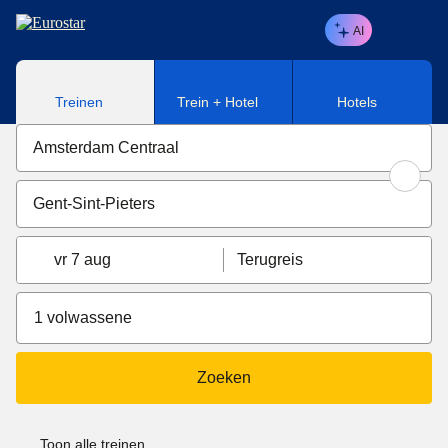
Naar hoofdinhoud
AI
Treinen
Trein + Hotel
Hotels
vr 7 aug
Terugreis
1 volwassene
Zoeken
Toon alle treinen