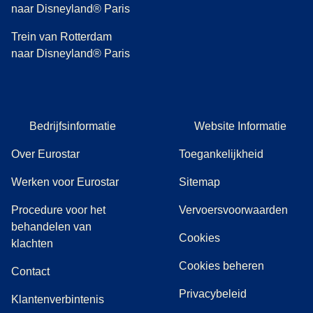
naar Disneyland® Paris
Trein van Rotterdam
naar Disneyland® Paris
Bedrijfsinformatie
Website Informatie
Over Eurostar
Toegankelijkheid
Werken voor Eurostar
Sitemap
Procedure voor het
Vervoersvoorwaarden
behandelen van
Cookies
(
(
opent in een nieuwe tab
opent een PDF
)
)
klachten
Cookies beheren
Contact
Privacybeleid
Klantenverbintenis