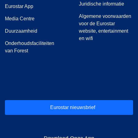
Juridische informatie
Eurostar App
Algemene voorwaarden
(
opent in een nieuwe tab
)
Media Centre
voor de Eurostar
Duurzaamheid
website, entertainment
en wifi
Onderhoudsfaciliteiten
van Forest
(
opent in een nieuwe tab
(
opent in een nieuwe tab
(
)
opent in een nieuwe tab
(
)
opent in een nieuwe tab
(
)
opent in een 
(
)
o
Eurostar nieuwsbrief