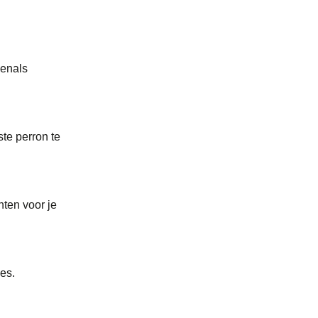
venals
ste perron te
nten voor je
jes.