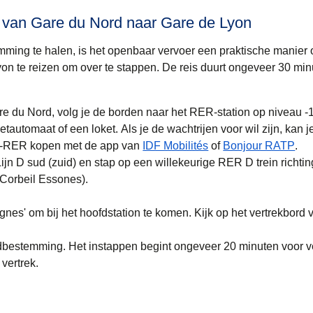
s van Gare du Nord naar Gare de Lyon
ming te halen, is het openbaar vervoer een praktische manier
on te reizen om over te stappen. De reis duurt ongeveer
30 min
re du Nord, volg je de borden naar het RER-station op niveau -
tautomaat of een loket. Als je de wachtrijen voor wil zijn, kan 
(
opent in een nieuwe
(
op
ain-RER kopen met de app van
IDF Mobilités
of
Bonjour RATP
.
jn D sud (zuid) en stap op een willekeurige RER D trein richtin
 Corbeil Essones).
nes' om bij het hoofdstation te komen. Kijk op het vertrekbord 
dbestemming. Het instappen begint ongeveer 20 minuten voor v
vertrek.