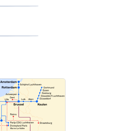
op On The Next
oek onze pagina