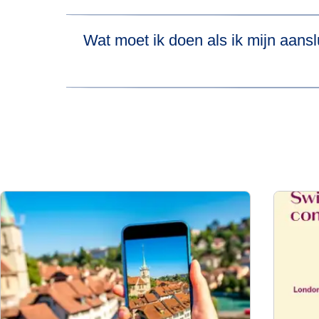
Meer informatie hierover vind je op de
webpagi
Wat moet ik doen als ik mijn aansl
Als je de aansluitende hogesnelheidstrein mis
Available Train) zonder extra kosten de eerst
over
aansluitingen
voor meer informatie over