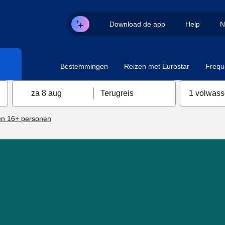
Download de app
Help
N
Bestemmingen
Reizen met Eurostar
Frequ
za 8 aug
Terugreis
1 volwas
n 16+ personen