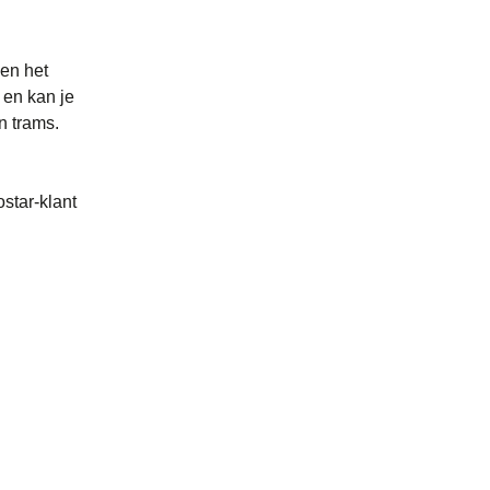
 en het
 en kan je
n trams.
star-klant