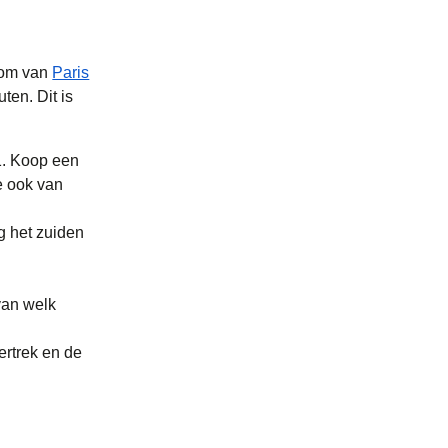
 om van
Paris
uten
. Dit is
1. Koop een
je ook van
 tab
ent in een nieuwe tab
)
)
g het zuiden
van welk
ertrek en de