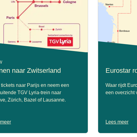
W
inen naar Zwitserland
Eurostar r
tickets naar Parijs en neem een
Waar rijdt Eur
uitende TGV Lyria-trein naar
een overzicht v
e, Zürich, Bazel of Lausanne.
 meer
Lees meer