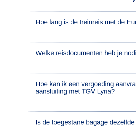
Hoe lang is de treinreis met de E
In totaal duurt de treinreis van Amsterdam naar
Welke reisdocumenten heb je nodi
je ook de reisduur van de trein voor alle vertrek
Ga voor het Eurostar-deel van je reis naar on
Hoe kan ik een vergoeding aanvra
aansluiting met TGV Lyria?
Ga voor het TGV Lyria-deel van je reis naar h
We betalen een vergoeding voor verstoringen t
Is de toegestane bagage dezelfde
Als je aanspraak wilt maken op compensatie v
op.