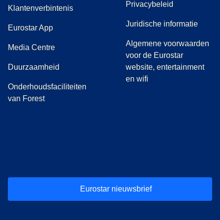
Privacybeleid
Klantenverbintenis
Juridische informatie
Eurostar App
Algemene voorwaarden
(
opent in een nieuwe tab
)
Media Centre
voor de Eurostar
Duurzaamheid
website, entertainment
en wifi
Onderhoudsfaciliteiten
van Forest
(
opent in een nieuwe tab
(
opent in een nieuwe tab
(
)
opent in een nieuwe tab
(
)
opent in een nieuwe tab
(
)
opent in een 
(
)
o
Eurostar nieuwsbrief