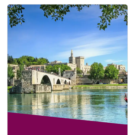
geplaatst, maar zonder de extra services die bij dat tarief
horen.
Ga naar onze pagina
Toegankelijkheid voor aansluitende
reizen
om gratis assistentie te boeken voor je reis met
aansluiting.