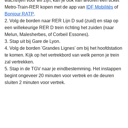
wachtrijen voor wil zijn, kan je ook van tevoren een ticket
(
opent 
Metro-Train-RER kopen met de app van
IDF Mobilités
of
(
opent in een nieuwe tab
)
Bonjour RATP
.
Volg de borden naar RER Lijn D sud (zuid) en stap op
een willekeurige RER D trein richting het zuiden (naar
Melun, Malesherbes, of Corbeil Essones).
Stap uit bij Gare de Lyon.
Volg de borden 'Grandes Lignes' om bij het hoofdstation
te komen. Kijk op het vertrekbord van welk perron je trein
zal vertrekken.
Stap in de TGV naar je eindbestemming. Het instappen
begint ongeveer 20 minuten voor vertrek en de deuren
sluiten 2 minuten voor vertrek.