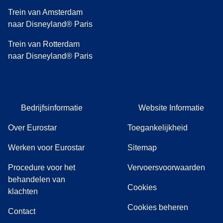
Trein van Amsterdam
naar Disneyland® Paris
Trein van Rotterdam
naar Disneyland® Paris
Bedrijfsinformatie
Website Informatie
Over Eurostar
Toegankelijkheid
Werken voor Eurostar
Sitemap
Procedure voor het
Vervoersvoorwaarden
behandelen van
Cookies
(
(
opent in een nieuwe tab
opent een PDF
)
)
klachten
Cookies beheren
Contact