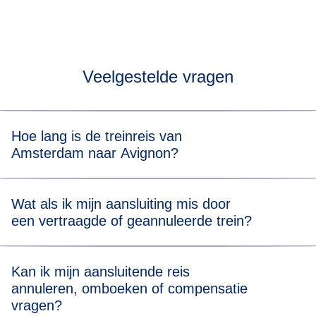
Veelgestelde vragen
Hoe lang is de treinreis van
Amsterdam naar Avignon?
In totaal duurt de treinreis van Amsterdam naar Avignon
Wat als ik mijn aansluiting mis door
met overstap 7 uur 7 min.
een vertraagde of geannuleerde trein?
Omdat we deel uitmaken van HOTNAT en AJC, helpen we
Kan ik mijn aansluitende reis
je
zonder extra kosten
naar je eindbestemming als je je
annuleren, omboeken of compensatie
aansluitende Eurostar- of TGV INOUI-trein mist. Neem
vragen?
contact op met een medewerker van je vertraagde trein. Zij