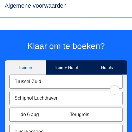
Algemene voorwaarden
*Prijs voor tickets in Eurostar Standard class voor een
enkele reis met Eurostar van/naar Paris Nord, Marne-La-
Vallée Chessy, Paris Charles de Gaulle Airport, Aachen
Hbf, Koeln Hbf, Düsseldorf Hbf, Düsseldorf Airport,
Klaar om te boeken?
Duisburg Hbf, Essen Hbf, Dortmund Hbf. Onder
voorbehoud van beschikbaarheid.
Treinen
Trein + Hotel
Hotels
**Tickets beschikbaar voor reizen in Eurostar Standard,
Eurostar Plus en Eurostar Premier, gemaakt met Eurostar
van/naar Paris Nord, Marne-La-Vallée Chessy, Paris
Charles de Gaulle Airport, Aachen Hbf, Koeln Hbf,
Düsseldorf Hbf, Düsseldorf Airport, Duisburg Hbf, Essen
Hbf, Dortmund Hbf. Afhankelijk van beschikbaarheid.
do 6 aug
Terugreis
Eurostar Standard en Eurostar Plus tarief tickets zijn:
Inwisselbaar zonder extra kosten tot 7 dagen voor de
1 volwassene