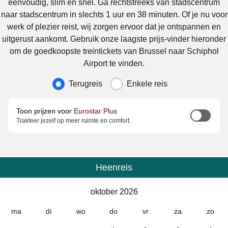
eenvoudig, slim en snel. Ga rechtstreeks van stadscentrum
naar stadscentrum in slechts 1 uur en 38 minuten. Of je nu voor
werk of plezier reist, wij zorgen ervoor dat je ontspannen en
uitgerust aankomt. Gebruik onze laagste prijs-vinder hieronder
om de goedkoopste treintickets van Brussel naar Schiphol
Airport te vinden.
Soort reis
Terugreis
Enkele reis
Toon prijzen voor
Eurostar Plus
Trakteer jezelf op meer ruimte en comfort.
Heenreis
Kalender
-
oktober 2026
oktober 2026
ma
di
wo
do
vr
za
zo