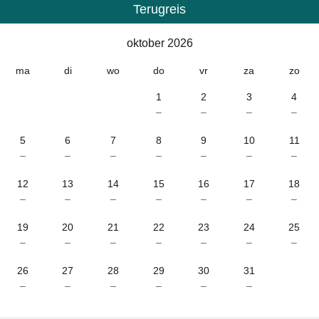
Terugreis
Kalender
-
oktober 2026
oktober 2026
ma
di
wo
do
vr
za
zo
1
2
3
4
–
–
–
–
5
6
7
8
9
10
11
–
–
–
–
–
–
–
12
13
14
15
16
17
18
–
–
–
–
–
–
–
19
20
21
22
23
24
25
–
–
–
–
–
–
–
26
27
28
29
30
31
–
–
–
–
–
–