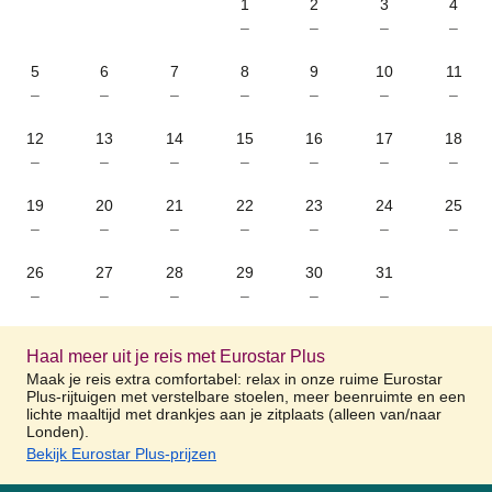
1
2
3
4
–
–
–
–
5
6
7
8
9
10
11
–
–
–
–
–
–
–
12
13
14
15
16
17
18
–
–
–
–
–
–
–
19
20
21
22
23
24
25
–
–
–
–
–
–
–
26
27
28
29
30
31
–
–
–
–
–
–
Haal meer uit je reis met Eurostar Plus
Maak je reis extra comfortabel: relax in onze ruime Eurostar
Plus-rijtuigen met verstelbare stoelen, meer beenruimte en een
lichte maaltijd met drankjes aan je zitplaats (alleen van/naar
Londen).
Bekijk Eurostar Plus-prijzen