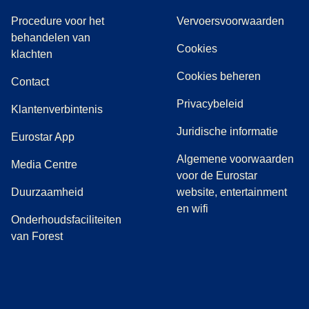
Procedure voor het
Vervoersvoorwaarden
behandelen van
Cookies
(
(
opent in een nieuwe tab
opent een PDF
)
)
klachten
Cookies beheren
Contact
Privacybeleid
Klantenverbintenis
Juridische informatie
Eurostar App
Algemene voorwaarden
(
opent in een nieuwe tab
)
Media Centre
voor de Eurostar
Duurzaamheid
website, entertainment
en wifi
Onderhoudsfaciliteiten
van Forest
(
opent in een nieuwe tab
(
opent in een nieuwe tab
(
)
opent in een nieuwe tab
(
)
opent in een nieuwe tab
(
)
opent in een 
(
)
o