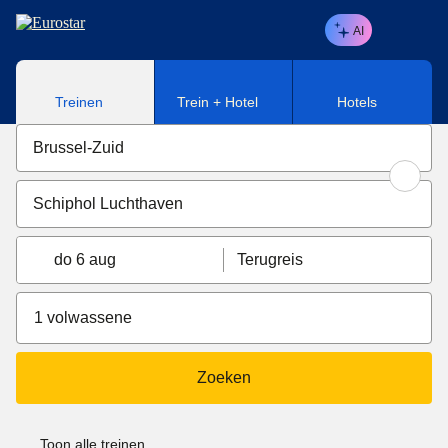
Naar hoofdinhoud
AI
Treinen
Trein + Hotel
Hotels
do 6 aug
Terugreis
1 volwassene
Zoeken
Toon alle treinen