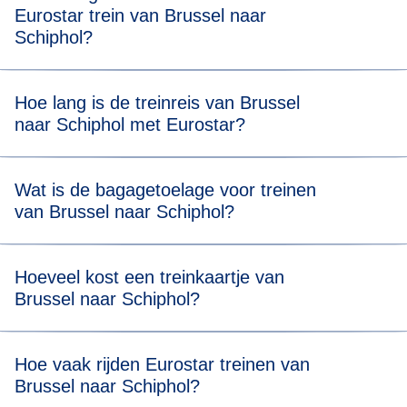
Eurostar trein van Brussel naar
Schiphol?
Voor een stressvrije boarding raden we je aan om 20
Hoe lang is de treinreis van Brussel
minuten voor de geplande vertrektijd van je Eurostar
naar Schiphol met Eurostar?
(Thalys) trein van Brussel naar Schiphol aanwezig te zijn.
Reizen van Brussel naar Schiphol duurt 1 uur en 38
Wat is de bagagetoelage voor treinen
minuten.
van Brussel naar Schiphol?
Je mag twee stuks bagage meenemen (max. 75 x 53 x 30
Hoeveel kost een treinkaartje van
cm) en één stuk handbagage. Er is geen
Brussel naar Schiphol?
gewichtsbeperking, maar je moet al je bagage zelf kunnen
dragen en opbergen in onze daarvoor bestemde ruimtes.
Ticketprijzen beginnen vanaf € 29*.
Hoe vaak rijden Eurostar treinen van
Brussel naar Schiphol?