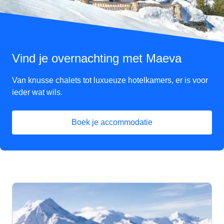
Vind je overnachting met Maeva
Van knusse chalets tot luxueuze hotelkamers, er is voor
ieder wat wils.
Boek je accommodatie
(
opent in een nieuwe tab
)