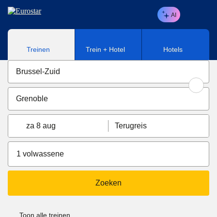
Naar hoofdinhoud
AI
Treinen
Trein + Hotel
Hotels
za 8 aug
Terugreis
1 volwassene
Zoeken
Toon alle treinen