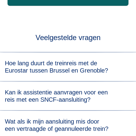
Veelgestelde vragen
Hoe lang duurt de treinreis met de
Eurostar tussen Brussel en Grenoble?
In totaal duurt de treinreis van Brussel naar Grenoble met
Kan ik assistentie aanvragen voor een
overstap ongeveer 5 uur 30 min. Als je de beschikbare
reis met een SNCF-aansluiting?
tickets bekijkt, zie je ook de reisduur van de trein voor alle
vertrektijden.
Neem ten minste
24 uur voor vertrek
contact met ons op
Wat als ik mijn aansluiting mis door
als je hulp nodig hebt tijdens je reis. Onze collega's zullen
een vertraagde of geannuleerde trein?
ervoor zorgen dat er assistentie wordt geregeld voor beide
trajecten van je reis met aansluiting.