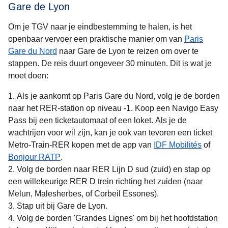
Gare de Lyon
Om je TGV naar je eindbestemming te halen, is het
openbaar vervoer een praktische manier om van
Paris
Gare du Nord
naar Gare de Lyon te reizen om over te
stappen. De reis duurt ongeveer
30 minuten
. Dit is wat je
moet doen:
Als je aankomt op Paris Gare du Nord, volg je de borden
naar het RER-station op niveau -1. Koop een Navigo Easy
Pass bij een ticketautomaat of een loket. Als je de
wachtrijen voor wil zijn, kan je ook van tevoren een ticket
(
opent 
Metro-Train-RER kopen met de app van
IDF Mobilités
of
(
opent in een nieuwe tab
)
Bonjour RATP
.
Volg de borden naar RER Lijn D sud (zuid) en stap op
een willekeurige RER D trein richting het zuiden (naar
Melun, Malesherbes, of Corbeil Essones).
Stap uit bij Gare de Lyon.
Volg de borden 'Grandes Lignes' om bij het hoofdstation