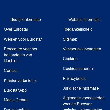
Bedrijfsinformatie
Website Informatie
Over Eurostar
Toegankelijkheid
Werken voor Eurostar
Sitemap
Procedure voor het
Vervoersvoorwaarden
behandelen van
Cookies
(
(
opent in een nieuwe tab
opent een PDF
)
)
klachten
Cookies beheren
Contact
Privacybeleid
Klantenverbintenis
Juridische informatie
Eurostar App
Algemene voorwaarden
(
opent in een nieuwe tab
)
Media Centre
voor de Eurostar
Duurzaamheid
website, entertainment