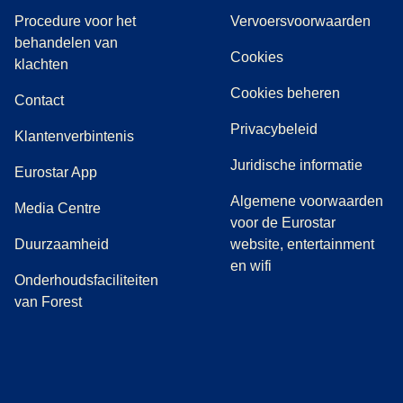
Procedure voor het
Vervoersvoorwaarden
behandelen van
Cookies
(
(
opent in een nieuwe tab
opent een PDF
)
)
klachten
Cookies beheren
Contact
Privacybeleid
Klantenverbintenis
Juridische informatie
Eurostar App
Algemene voorwaarden
(
opent in een nieuwe tab
)
Media Centre
voor de Eurostar
Duurzaamheid
website, entertainment
en wifi
Onderhoudsfaciliteiten
van Forest
(
opent in een nieuwe tab
(
opent in een nieuwe tab
(
)
opent in een nieuwe tab
(
)
opent in een nieuwe tab
(
)
opent in een 
(
)
o