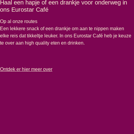
Haal een hapje of een drankje voor onderweg in
ons Eurostar Café
Op al onze routes
Een lekkere snack of een drankje om aan te nippen maken
elke reis dat tikkeltje leuker. In ons Eurostar Café heb je keuze
te over aan high quality eten en drinken.
-
Haal een hapje of een drankje voor onderweg in ons Eurostar Café
Ontdek er hier meer over