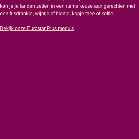
kan je je tanden zetten in een ruime keuze aan gerechten met
een frisdrankje, wijntje of biertje, kopje thee of koffie.
-
Heerlijke maaltijden en drankjes geserveerd aan je zitplaats
Bekijk onze Eurostar Plus menu's