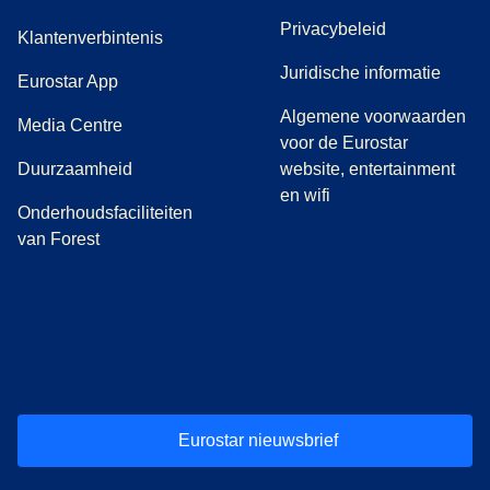
Privacybeleid
Klantenverbintenis
Juridische informatie
Eurostar App
Algemene voorwaarden
(
opent in een nieuwe tab
)
Media Centre
voor de Eurostar
Duurzaamheid
website, entertainment
en wifi
Onderhoudsfaciliteiten
van Forest
(
opent in een nieuwe tab
(
opent in een nieuwe tab
(
)
opent in een nieuwe tab
(
)
opent in een nieuwe tab
(
)
opent in een 
(
)
o
Eurostar nieuwsbrief