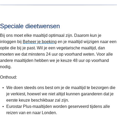
glutenvrije maaltijden zijn ook vrij van zuivelproducten.
Maar
onze leveranciers zijn niet glutenvrij gecertificeerd
.
Deze maaltijden bevatten geen melkproducten zoals melk
van koe, schaap of geit. In de gerechten kunnen wel vlees,
vis of eieren verwerkt zijn.
Speciale dieetwensen
Bij ons moet elke maaltijd optimaal zijn. Daarom kun je
inloggen bij
Beheer je boeking
en
je maaltijd wijzigen
naar een
optie die bij je past. Wil je een vegetarische maaltijd, dan
moeten we dat minstens 24 uur op voorhand weten. Voor alle
andere maaltijden hebben we je keuze 48 uur op voorhand
nodig.
Onthoud:
We doen steeds ons best om je de maaltijd te bezorgen die
je verkiest, hoewel we niet altijd kunnen garanderen dat je
eerste keuze beschikbaar zal zijn.
Eurostar Plus-maaltijden worden geserveerd tijdens alle
reizen van en naar Londen.