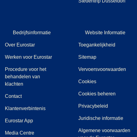
Stedentrip Düsseldorf
Bedrijfsinformatie
Website Informatie
Over Eurostar
Toegankelijkheid
Werken voor Eurostar
Sitemap
Procedure voor het
Vervoersvoorwaarden
behandelen van
Cookies
(
(
opent in een nieuwe tab
opent een PDF
)
)
klachten
Cookies beheren
Contact
Privacybeleid
Klantenverbintenis
Juridische informatie
Eurostar App
Algemene voorwaarden
(
opent in een nieuwe tab
)
Media Centre