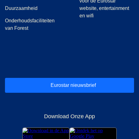
voor de Eurostar
Duurzaamheid
website, entertainment
en wifi
Onderhoudsfaciliteiten
van Forest
(
opent in een nieuwe tab
(
opent in een nieuwe tab
(
)
opent in een nieuwe tab
(
)
opent in een nieuwe tab
(
)
opent in een 
(
)
o
Eurostar nieuwsbrief
Download Onze App