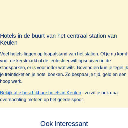
Papieren tickets voor de bus, tram of U-Bahn moeten voor
het instappen worden gevalideerd.
Als je niet wilt wachten of papieren tickets wilt vermijden,
(
opent in een nieuwe tab
)
kun je via de
KVB-reisplanner
ook een digitaal ticket
Hotels in de buurt van het centraal station van
kopen.
Keulen
Veel hotels liggen op loopafstand van het station. Of je nu komt
voor de kerstmarkt of de lentesfeer wilt opsnuiven in de
stadsparken, er is voor ieder wat wils. Bovendien kun je tegelijk
je treinticket en je hotel boeken. Zo bespaar je tijd, geld en een
hoop werk.
Bekijk alle beschikbare hotels in Keulen
- zo zit je ook qua
overnachting meteen op het goede spoor.
Ook interessant