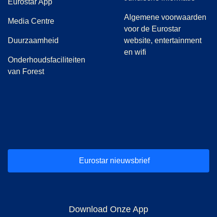
Eurostar App
Algemene voorwaarden
(
opent in een nieuwe tab
)
Media Centre
voor de Eurostar
Duurzaamheid
website, entertainment
en wifi
Onderhoudsfaciliteiten
van Forest
(
opent in een nieuwe tab
(
opent in een nieuwe tab
(
)
opent in een nieuwe tab
(
)
opent in een nieuwe tab
(
)
opent in een 
(
)
o
Eurostar nieuwsbrief
Download Onze App