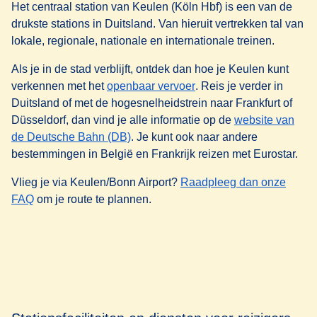
Het centraal station van Keulen (Köln Hbf) is een van de
drukste stations in Duitsland. Van hieruit vertrekken tal van
lokale, regionale, nationale en internationale treinen.
Als je in de stad verblijft, ontdek dan hoe je Keulen kunt
(
opent in een nieuwe ta
verkennen met het
openbaar vervoer
. Reis je verder in
Duitsland of met de hogesnelheidstrein naar Frankfurt of
Düsseldorf, dan vind je alle informatie op de
website van
(
opent in een nieuwe tab
)
de Deutsche Bahn (DB)
. Je kunt ook naar andere
bestemmingen in België en Frankrijk reizen met Eurostar.
Vlieg je via Keulen/Bonn Airport?
Raadpleeg dan onze
FAQ
om je route te plannen.