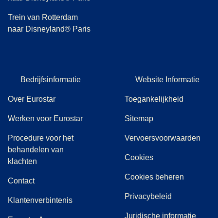
Trein van Rotterdam
naar Disneyland® Paris
Bedrijfsinformatie
Website Informatie
Over Eurostar
Toegankelijkheid
Werken voor Eurostar
Sitemap
Procedure voor het
Vervoersvoorwaarden
behandelen van
Cookies
(
(
opent in een nieuwe tab
opent een PDF
)
)
klachten
Cookies beheren
Contact
Privacybeleid
Klantenverbintenis
Juridische informatie