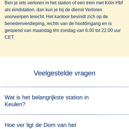
Ben je iets verloren in het station of een trein met Köln Hbf
als eindstation, dan kun je bij de dienst Verloren
voorwerpen terecht. Het kantoor bevindt zich op de
benedenverdieping, rechts van de hoofdingang en is
geopend van maandag t/m zondag van 6.00 tot 22.00 uur
CET.
Veelgestelde vragen
Wat is het belangrijkste station in
Keulen?
Het belangrijkste station is het centraal station van Keulen
Hoe ver ligt de Dom van het
(Köln Hbf). Met tal van regionale, nationale en