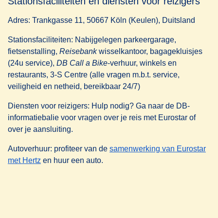
Stationsfaciliteiten en diensten voor reizigers
Adres:
Trankgasse 11, 50667 Köln (Keulen), Duitsland
Stationsfaciliteiten:
Nabijgelegen parkeergarage,
fietsenstalling,
Reisebank
wisselkantoor, bagagekluisjes
(24u service),
DB Call a Bike
-verhuur, winkels en
restaurants, 3-S Centre (alle vragen m.b.t. service,
veiligheid en netheid, bereikbaar 24/7)
Diensten voor reizigers:
Hulp nodig? Ga naar de DB-
informatiebalie voor vragen over je reis met Eurostar of
over je aansluiting.
Autoverhuur
: profiteer van de
samenwerking van Eurostar
(
opent in een nieuwe tab
)
met Hertz
en huur een auto.