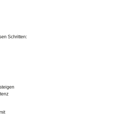
en Schritten:
steigen
stenz
mit