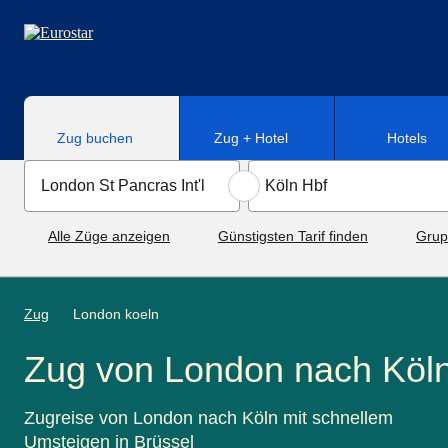
Direkt zum Hauptinhalt
Zug buchen
Zug + Hotel
Hotels
Alle Züge anzeigen
Günstigsten Tarif finden
Grup
Zug
London koeln
Zug von London nach Köl
Zugreise von London nach Köln mit schnellem
Umsteigen in Brüssel