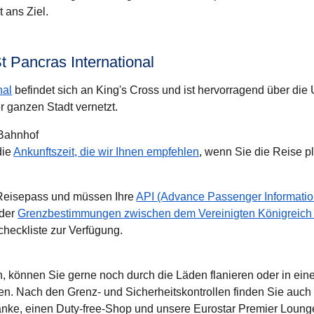
 ans Ziel.
 Pancras International
nal
befindet sich an King's Cross und ist hervorragend über di
r ganzen Stadt vernetzt.
 Bahnhof
die
Ankunftszeit, die wir Ihnen empfehlen
, wenn Sie die Reise p
 Reisepass und müssen Ihre
API (Advance Passenger Informati
 der
Grenzbestimmungen zwischen dem Vereinigten Königreich
checkliste zur Verfügung.
n, können Sie gerne noch durch die Läden flanieren oder in ein
en. Nach den Grenz- und Sicherheitskontrollen finden Sie auch 
nke, einen Duty-free-Shop und unsere Eurostar Premier Loung