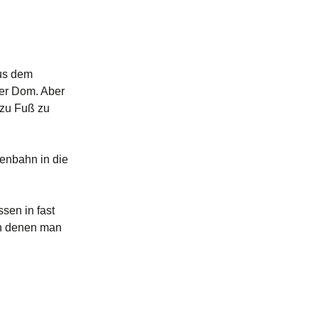
aus dem
ner Dom. Aber
 zu Fuß zu
enbahn in die
sen in fast
in denen man