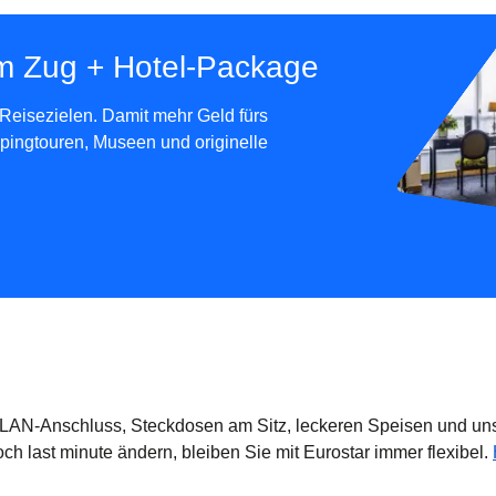
em Zug + Hotel-Package
Reisezielen. Damit mehr Geld fürs
ppingtouren, Museen und originelle
WLAN-Anschluss, Steckdosen am Sitz, leckeren Speisen und un
h last minute ändern, bleiben Sie mit Eurostar immer flexibel.