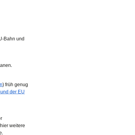
e U-Bahn und
lanen.
on
) früh genug
 und der EU
er
hier weitere
e.