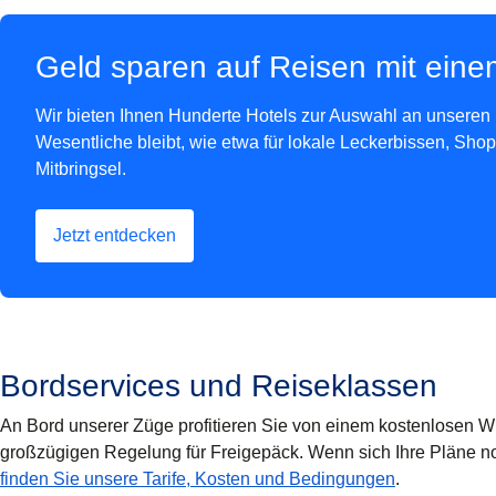
Geld sparen auf Reisen mit ein
Wir bieten Ihnen Hunderte Hotels zur Auswahl an unseren 
Wesentliche bleibt, wie etwa für lokale Leckerbissen, Sho
Mitbringsel.
Jetzt entdecken
(
Öffnet einen neuen Tab
)
Bordservices und Reiseklassen
An Bord unserer Züge profitieren Sie von einem kostenlosen 
großzügigen Regelung für Freigepäck. Wenn sich Ihre Pläne noc
finden Sie unsere Tarife, Kosten und Bedingungen
.