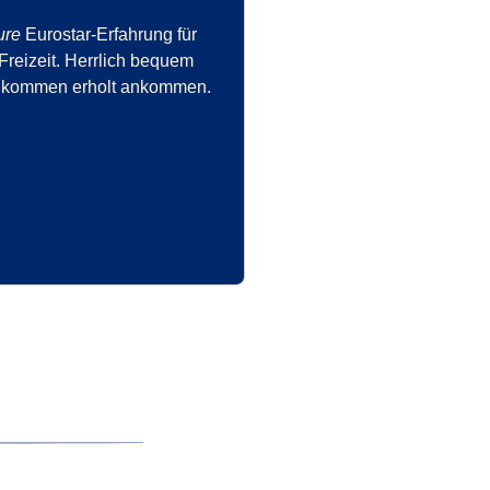
ure
Eurostar-Erfahrung für
Freizeit. Herrlich bequem
llkommen erholt ankommen.