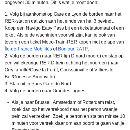
ongeveer
30 minuten
. Dit is wat je moet doen:
Volg bij aankomst op Gare de Lyon de borden naar het
RER-station dat zich aan het einde van hal 3 bevindt.
Koop een Navigo Easy Pass bij een ticketautomaat of een
loket. Als je de wachtrijen voor wil zijn, kan je ook van
tevoren een ticket Metro-Train-RER kopen met de app van
(
opent in een nieuwe tab
(
opent in een nieuwe
)
Île-de-France Mobilités
of
Bonjour RATP
.
Volg de borden naar RER lijn D nord (noord) en stap op
een willekeurige RER D trein richting het noorden (naar
Orry la Ville/Coye la Forêt, Goussainville of Villiers le
Bel/Gonesse Arnouville).
Stap uit in Paris Gare du Nord.
Volg de borden naar Grandes Lignes.
Als je
naar Brussel, Amsterdam of Rotterdam
reist,
zoek dan op het vertrekbord naar het perron waar je
trein zal vertrekken. Zoek je perron en sta ten minste 10
minuten voor vertrek klaar om aan boord te gaan van je