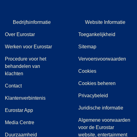
Bedrijfsinformatie
Website Informatie
Over Eurostar
Toegankelijkheid
Werken voor Eurostar
Sitemap
Procedure voor het
Vervoersvoorwaarden
behandelen van
Cookies
(
(
opent in een nieuwe tab
opent een PDF
)
)
klachten
Cookies beheren
Contact
Privacybeleid
Klantenverbintenis
Juridische informatie
Eurostar App
Algemene voorwaarden
(
opent in een nieuwe tab
)
Media Centre
voor de Eurostar
Duurzaamheid
website, entertainment