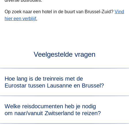
diverse busroutes.
Op zoek naar een hotel in de buurt van Brussel-Zuid?
Vind
hier een verblijf.
Veelgestelde vragen
Hoe lang is de treinreis met de
Eurostar tussen Lausanne en Brussel?
In totaal duurt de treinreis van Lausanne naar Brussel met
Welke reisdocumenten heb je nodig
overstap ongeveer 7 uur. Als je de beschikbare tickets
om naar/vanuit Zwitserland te reizen?
bekijkt, zie je ook de reisduur van de trein voor alle
vertrektijden.
Ga voor het Eurostar-deel van je reis naar onze