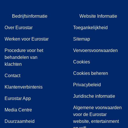
Bedrijfsinformatie
Website Informatie
Over Eurostar
Toegankelijkheid
Werken voor Eurostar
Sitemap
Procedure voor het
Vervoersvoorwaarden
behandelen van
Cookies
(
(
opent in een nieuwe tab
opent een PDF
)
)
klachten
Cookies beheren
Contact
Privacybeleid
Klantenverbintenis
Juridische informatie
Eurostar App
Algemene voorwaarden
(
opent in een nieuwe tab
)
Media Centre
voor de Eurostar
Duurzaamheid
website, entertainment