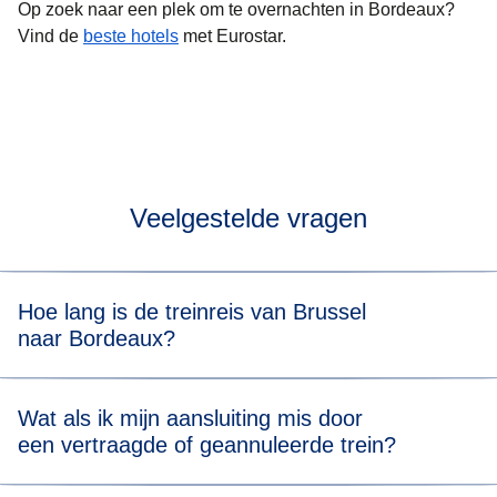
Op zoek naar een plek om te overnachten in Bordeaux?
Vind de
beste hotels
met Eurostar.
Veelgestelde vragen
Hoe lang is de treinreis van Brussel
naar Bordeaux?
In totaal duurt de treinreis van Brussel naar Bordeaux met
Wat als ik mijn aansluiting mis door
overstap 5 uur 31 min.
een vertraagde of geannuleerde trein?