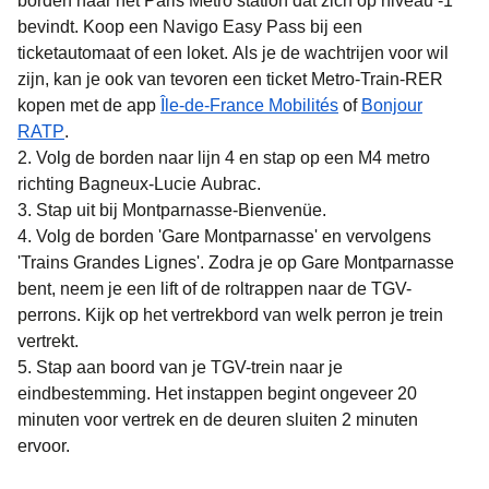
borden naar het Paris Métro station dat zich op niveau -1
bevindt. Koop een Navigo Easy Pass bij een
ticketautomaat of een loket. Als je de wachtrijen voor wil
zijn, kan je ook van tevoren een ticket Metro-Train-RER
(
opent in een nieuw
kopen met de app
Île-de-France Mobilités
of
Bonjour
(
opent in een nieuwe tab
)
RATP
.
Volg de borden naar lijn 4 en stap op een M4 metro
richting Bagneux-Lucie Aubrac.
Stap uit bij Montparnasse-Bienvenüe.
Volg de borden 'Gare Montparnasse' en vervolgens
'Trains Grandes Lignes'. Zodra je op Gare Montparnasse
bent, neem je een lift of de roltrappen naar de TGV-
perrons. Kijk op het vertrekbord van welk perron je trein
vertrekt.
Stap aan boord van je TGV-trein naar je
eindbestemming. Het instappen begint ongeveer 20
minuten voor vertrek en de deuren sluiten 2 minuten
ervoor.