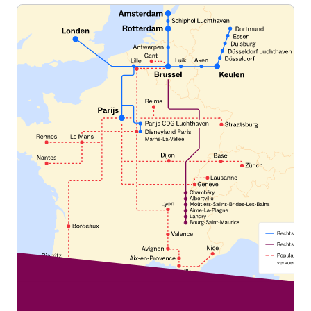
aanpassen, zodat je meer tijd hebt om je aansluiting te
halen.
Reizigers met rolstoel kunnen in OPTIMUM-klasse worden
geplaatst, maar zonder de extra services die bij dat tarief
horen.
Ga naar onze pagina
Toegankelijkheid voor aansluitende
reizen
om gratis assistentie te boeken voor je reis met
aansluiting.