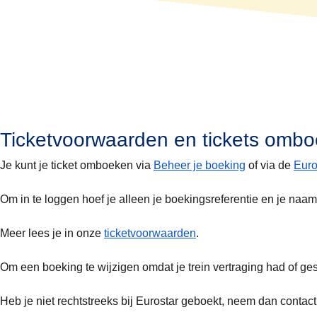
● E-tickets in je wallet zijn enkel beschikbaar
Om je ticket aan de automaat te printen, heb je
ticket te boeken.
● Als je je boeking wijzigt, vergeet dan niet om 
Als je bij het loket laat uitprinten, moet je naas
Let op: als je in Nederland tickets aan het loket
Ticketvoorwaarden en tickets omb
Je kunt je ticket omboeken via
Beheer je boeking
of via de
Euro
Om in te loggen hoef je alleen je boekingsreferentie en je naam 
Meer lees je in onze
ticketvoorwaarden
.
Om een boeking te wijzigen omdat je trein vertraging had of g
Heb je niet rechtstreeks bij Eurostar geboekt, neem dan contact 