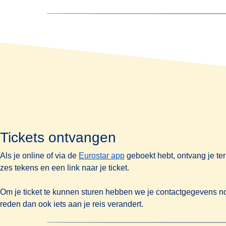
Gesprekken worden tegen het lokale tarief in r
In Nederland:
Je kunt je tickets ook boeken via een reisagent
Ga naar een
NS-station waar internationale ti
boekingskosten kunnen variëren per agentsch
In Frankrijk:
(
opent in een nieuw
Ga naar een
SNCF-station
. Hier kan je ook t
In Duitsland:
Ga naar een
DB-station waar internationale ti
In het Verenigd Koninkrijk:
Tickets ontvangen
Ga naar station
St Pancras International
. Er k
Als je online of via de
Eurostar app
geboekt hebt, ontvang je ter
zes tekens en een link naar je ticket.
ls je ticket online niet beschikbaar is, betaal 
Om je ticket te kunnen sturen hebben we je contactgegevens n
reden dan ook iets aan je reis verandert.