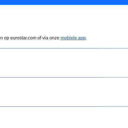
en op
eurostar.com
of via onze
mobiele app
.
onderstaande nummers:
(
opent in een nieuwe tab
)
tickets
worden verkocht. Mogelijk betaal je boekingskosten.