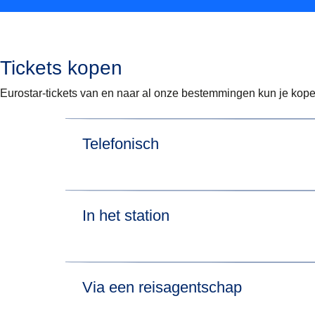
Tickets kopen
Eurostar-tickets van en naar al onze bestemmingen kun je kop
Telefonisch
Om telefonisch te boeken, belt u een van de 
In het station
Vanuit het VK: (+44) (0)3432 186 186
Vanuit België: (+32) 2 400 6776
Vanuit Frankrijk: (+33) 1 70 70 60 88
In België:
Vanuit Duitsland: (+49) (0) 30 700 70000
Via een reisagentschap
Vanuit Nederland: (+31) 20 5323232
Ga naar een
NMBS-station waar internationale 