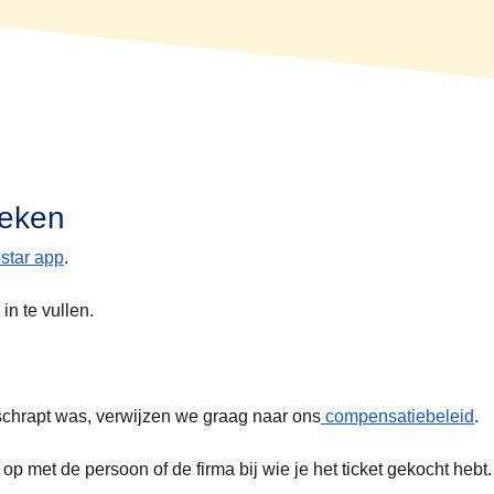
 voor boekingen zonder aansluitende reizen.
 een boekingsreferentie nodig en de betaalkaart die je gebruikt 
je aangepaste ticket(s) in je wallet op te slaan.
t je betaalkaart ook een identiteitsbewijs laten zien.
 wilt uitprinten, betaal je € 5 servicekosten.
oeken
star app
.
in te vullen.
eschrapt was, verwijzen we graag naar ons
compensatiebeleid
.
op met de persoon of de firma bij wie je het ticket gekocht hebt.