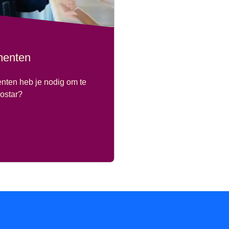
menten
ten heb je nodig om te
ostar?