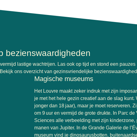
p bezienswaardigheden
ent in een nieuwe tab
)
vermijd lastige wachtrijen. Las ook op tijd en stond een pauzes i
 Bekijk ons overzicht van gezinsvriendelijke bezienswaardighe
Magische museums
Het Louvre maakt zeker indruk met zijn impos
je met het hele gezin creatief aan de slag kunt.
jonger dan 18 jaar), maar je moet reserveren. Zi
om 9 uur en vermijd de grote drukte. In Parc de Vi
Sciences alle verbeelding met zijn kinderzone,
manen van Jupiter. In de Grande Galerie de l’Év
museum vind je dinosaurusbotten, buitenaardse