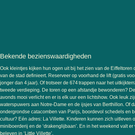
Bekende bezienswaardigheden
Ook kleintjes kijken hun ogen uit bij het zien van de Eiffeltoren 
van de stad definieert. Reserveer op voorhand de lift (gratis vo
jonger dan 4 jaar). Of trotseer de 674 trappen naar het uitkijkter
tweede verdieping. De toren op een afstandje bewonderen? De t
avonds mooi verlicht en er is elk uur een lichtshow. Ook leuk zi
waterspuwers aan Notre-Dame en de ijsjes van Berthillon. Of d
ondergrondse catacomben van Parijs, boordevol schedels en bo
cultuur? Eén adres: La Villette. Kinderen kunnen zich uitleven 
miniboerderij en de ‘drakenglijbaan’. En in het weekend valt er 
beleven in ‘Little Villette’.