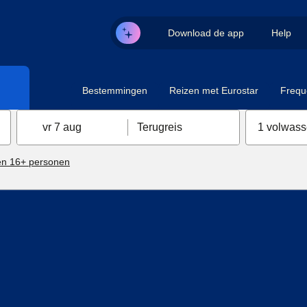
Download de app
Help
Bestemmingen
Reizen met Eurostar
Frequ
vr 7 aug
Terugreis
1 volwas
n 16+ personen