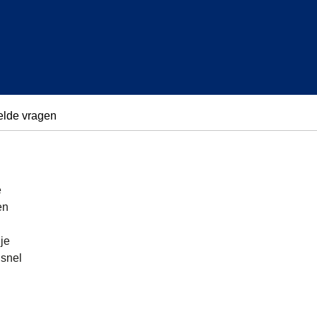
elde vragen
e
en
je
 snel