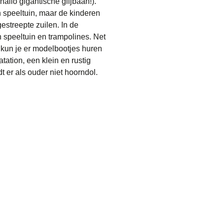
hallo gigantische glijbaan!).
n speeltuin, maar de kinderen
estreepte zuilen. In de
n speeltuin en trampolines. Net
 kun je er modelbootjes huren
tation, een klein en rustig
dt er als ouder niet hoorndol.