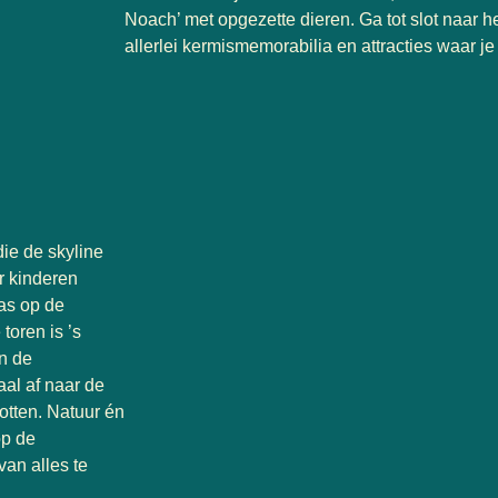
Noach’ met opgezette dieren. Ga tot slot naar 
allerlei kermismemorabilia en attracties waar je 
die de skyline
or kinderen
ras op de
oren is ’s
jn de
aal af naar de
tten. Natuur én
op de
van alles te