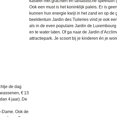
kasteel met grachten en fantastische speeltuin (
Ook een must is het koninklijk paleis. Er is gee
kunnen hun energie kwijt in het zand en op de g
beeldentuin Jardin des Tuileries vind je ook ee
als in de even populaire Jardin de Luxembourg
en te water laten. Of ga naar de Jardin d’Acclima
attractiepark. Je scoort bij je kinderen én je wor
chtje de dag
lwassenen, € 13
dan 4 jaar). De
re-Dame. Ook de