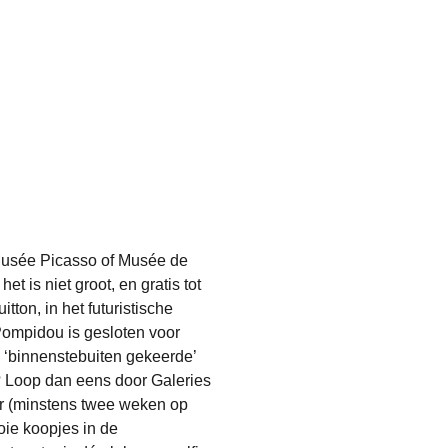
t Musée Picasso of Musée de
t is niet groot, en gratis tot
tton, in het futuristische
Pompidou is gesloten voor
‘binnenstebuiten gekeerde’
? Loop dan eens door Galeries
r (minstens twee weken op
oie koopjes in de