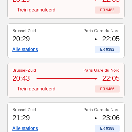
Trein geannuleerd
Treinnummer
:
ER 9482
Brussel-Zuid
Paris Gare du Nord
Treinnummer
:
ER 9382
20:29
22:05
Alle stations
Treinnummer
:
ER 9382
Brussel-Zuid
Paris Gare du Nord
Treinnummer
-
Trein geannuleerd
:
ER 9486
20:43
22:05
Trein geannuleerd
Treinnummer
:
ER 9486
Brussel-Zuid
Paris Gare du Nord
Treinnummer
:
ER 9388
21:29
23:06
Alle stations
Treinnummer
:
ER 9388