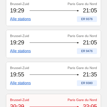
Brussel-Zuid
Paris Gare du Nord
Treinnummer
:
ER 9376
19:29
21:05
Alle stations
Treinnummer
:
ER 9376
Brussel-Zuid
Paris Gare du Nord
Treinnummer
:
ER 9476
19:29
21:05
Alle stations
Treinnummer
:
ER 9476
Brussel-Zuid
Paris Gare du Nord
Treinnummer
:
ER 9380
19:55
21:35
Alle stations
Treinnummer
:
ER 9380
Brussel-Zuid
Paris Gare du Nord
Treinnummer
-
Trein geannuleerd
:
ER 9482
20:29
22:05