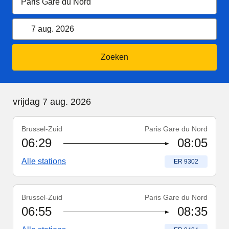
7 augustus 2026
Kalender openen
7 aug. 2026
Zoeken
vrijdag 7 augustus 2026
vrijdag 7 aug. 2026
Brussel-Zuid
Paris Gare du Nord
Treinnummer
:
ER 9302
06:29
08:05
Alle stations
Treinnummer
:
ER 9302
Brussel-Zuid
Paris Gare du Nord
Treinnummer
:
ER 9404
06:55
08:35