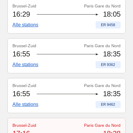
Brussel-Zuid
Paris Gare du Nord
Treinnummer
:
ER 9458
16:29
18:05
Alle stations
Treinnummer
:
ER 9458
Brussel-Zuid
Paris Gare du Nord
Treinnummer
:
ER 9362
16:55
18:35
Alle stations
Treinnummer
:
ER 9362
Brussel-Zuid
Paris Gare du Nord
Treinnummer
:
ER 9462
16:55
18:35
Alle stations
Treinnummer
:
ER 9462
Brussel-Zuid
Paris Gare du Nord
Treinnummer
-
Trein geannuleerd
:
ER 9364