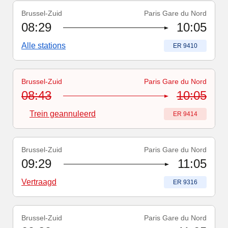
Brussel-Zuid
Paris Gare du Nord
Treinnummer
:
ER 9410
08:29
10:05
Alle stations
Treinnummer
:
ER 9410
Brussel-Zuid
Paris Gare du Nord
Treinnummer
-
Trein geannuleerd
:
ER 9414
08:43
10:05
Trein geannuleerd
Treinnummer
:
ER 9414
Brussel-Zuid
Paris Gare du Nord
Treinnummer
-
Vertraagd
:
ER 9316
09:29
11:05
Vertraagd
Treinnummer
:
ER 9316
Brussel-Zuid
Paris Gare du Nord
Treinnummer
-
Vertraagd
:
ER 9416