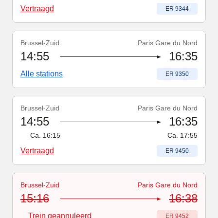
Vertraagd
Treinnummer
:
ER 9344
Brussel-Zuid
Paris Gare du Nord
Treinnummer
:
ER 9350
14:55
16:35
Alle stations
Treinnummer
:
ER 9350
Brussel-Zuid
Paris Gare du Nord
Treinnummer
-
Vertraagd
:
ER 9450
14:55
16:35
Ca.
16:15
Ca.
17:55
Vertraagd
Treinnummer
:
ER 9450
Brussel-Zuid
Paris Gare du Nord
Treinnummer
-
Trein geannuleerd
:
ER 9452
15:16
16:38
Trein geannuleerd
Treinnummer
:
ER 9452