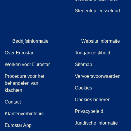
Stedentrip Düsseldorf
Bedrijfsinformatie
Website Informatie
Over Eurostar
Toegankelijkheid
Werken voor Eurostar
Sitemap
Procedure voor het
Vervoersvoorwaarden
behandelen van
Cookies
(
(
opent in een nieuwe tab
opent een PDF
)
)
klachten
Cookies beheren
Contact
Privacybeleid
Klantenverbintenis
Juridische informatie
Eurostar App