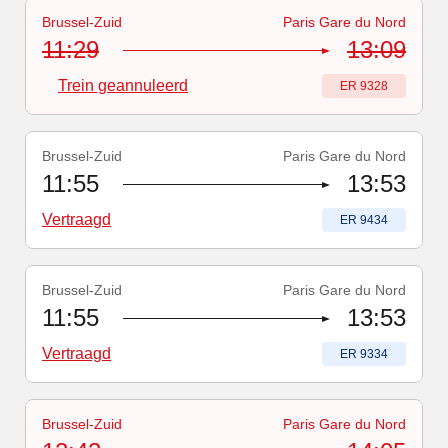
Brussel-Zuid
Paris Gare du Nord
Treinnummer
-
Trein geannuleerd
:
ER 9328
11:29
13:09
Trein geannuleerd
Treinnummer
:
ER 9328
Brussel-Zuid
Paris Gare du Nord
Treinnummer
-
Vertraagd
:
ER 9434
11:55
13:53
Vertraagd
Treinnummer
:
ER 9434
Brussel-Zuid
Paris Gare du Nord
Treinnummer
-
Vertraagd
:
ER 9334
11:55
13:53
Vertraagd
Treinnummer
:
ER 9334
Brussel-Zuid
Paris Gare du Nord
Treinnummer
-
Trein geannuleerd
:
ER 9338