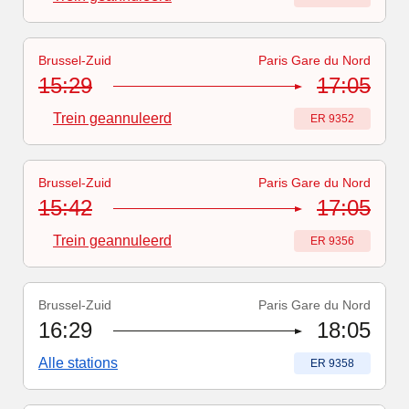
Brussel-Zuid
Paris Gare du Nord
Treinnummer
-
Trein geannuleerd
:
ER 9352
15:29
17:05
Trein geannuleerd
Treinnummer
:
ER 9352
Brussel-Zuid
Paris Gare du Nord
Treinnummer
-
Trein geannuleerd
:
ER 9356
15:42
17:05
Trein geannuleerd
Treinnummer
:
ER 9356
Brussel-Zuid
Paris Gare du Nord
Treinnummer
:
ER 9358
16:29
18:05
Alle stations
Treinnummer
:
ER 9358