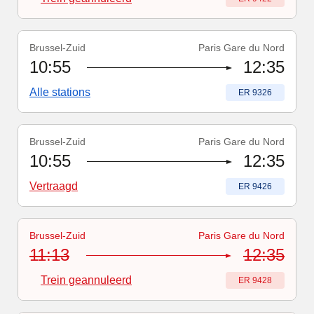
Brussel-Zuid
Paris Gare du Nord
Treinnummer
:
ER 9326
10:55
12:35
Alle stations
Treinnummer
:
ER 9326
Brussel-Zuid
Paris Gare du Nord
Treinnummer
-
Vertraagd
:
ER 9426
10:55
12:35
Vertraagd
Treinnummer
:
ER 9426
Brussel-Zuid
Paris Gare du Nord
Treinnummer
-
Trein geannuleerd
:
ER 9428
11:13
12:35
Trein geannuleerd
Treinnummer
:
ER 9428