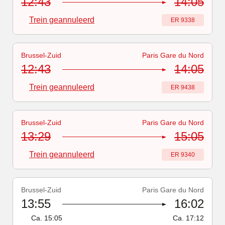
12:43
14:05
Trein geannuleerd
Treinnummer
:
ER 9338
Brussel-Zuid
Paris Gare du Nord
Treinnummer
-
Trein geannuleerd
:
ER 9438
12:43
14:05
Trein geannuleerd
Treinnummer
:
ER 9438
Brussel-Zuid
Paris Gare du Nord
Treinnummer
-
Trein geannuleerd
:
ER 9340
13:29
15:05
Trein geannuleerd
Treinnummer
:
ER 9340
Brussel-Zuid
Paris Gare du Nord
Treinnummer
-
Vertraagd
:
ER 9344
13:55
16:02
Ca.
15:05
Ca.
17:12