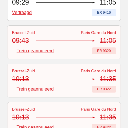
09:29
11:05
Vertraagd
Treinnummer
:
ER 9416
Brussel-Zuid
Paris Gare du Nord
Treinnummer
-
Trein geannuleerd
:
ER 9320
09:43
11:05
Trein geannuleerd
Treinnummer
:
ER 9320
Brussel-Zuid
Paris Gare du Nord
Treinnummer
-
Trein geannuleerd
:
ER 9322
10:13
11:35
Trein geannuleerd
Treinnummer
:
ER 9322
Brussel-Zuid
Paris Gare du Nord
Treinnummer
-
Trein geannuleerd
:
ER 9422
10:13
11:35
Trein geannuleerd
Treinnummer
:
ER 9422