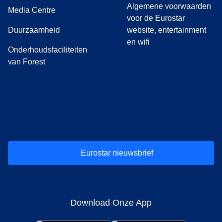
Algemene voorwaarden
(
opent in een nieuwe tab
)
Media Centre
voor de Eurostar
Duurzaamheid
website, entertainment
en wifi
Onderhoudsfaciliteiten
van Forest
(
opent in een nieuwe tab
(
opent in een nieuwe tab
(
)
opent in een nieuwe tab
(
)
opent in een nieuwe tab
(
)
opent in een 
(
)
o
Eurostar nieuwsbrief
Download Onze App