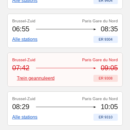
Alle stations
Treinnummer
:
ER 9404
Brussel-Zuid
Paris Gare du Nord
Treinnummer
:
ER 9304
06:55
08:35
Alle stations
Treinnummer
:
ER 9304
Brussel-Zuid
Paris Gare du Nord
Treinnummer
-
Trein geannuleerd
:
ER 9308
07:42
09:05
Trein geannuleerd
Treinnummer
:
ER 9308
Brussel-Zuid
Paris Gare du Nord
Treinnummer
:
ER 9310
08:29
10:05
Alle stations
Treinnummer
:
ER 9310