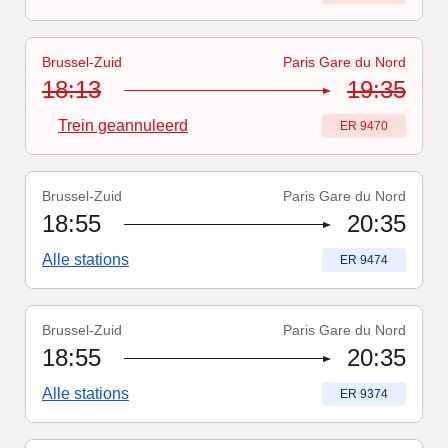
Brussel-Zuid
Paris Gare du Nord
Treinnummer
-
Trein geannuleerd
:
ER 9470
18:13
19:35
Trein geannuleerd
Treinnummer
:
ER 9470
Brussel-Zuid
Paris Gare du Nord
Treinnummer
:
ER 9474
18:55
20:35
Alle stations
Treinnummer
:
ER 9474
Brussel-Zuid
Paris Gare du Nord
Treinnummer
:
ER 9374
18:55
20:35
Alle stations
Treinnummer
:
ER 9374