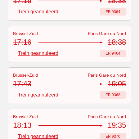
17:16
18:38
Trein geannuleerd
Treinnummer
:
ER 9364
Brussel-Zuid
Paris Gare du Nord
Treinnummer
-
Trein geannuleerd
:
ER 9464
17:16
18:38
Trein geannuleerd
Treinnummer
:
ER 9464
Brussel-Zuid
Paris Gare du Nord
Treinnummer
-
Trein geannuleerd
:
ER 9368
17:43
19:05
Trein geannuleerd
Treinnummer
:
ER 9368
Brussel-Zuid
Paris Gare du Nord
Treinnummer
-
Trein geannuleerd
:
ER 9370
18:13
19:35
Trein geannuleerd
Treinnummer
:
ER 9370