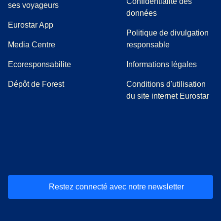
Confidentialité des
ses voyageurs
données
Eurostar App
Politique de divulgation
(
Ouvre un nouvel onglet
)
Media Centre
responsable
Ecoresponsabilite
Informations légales
Dépôt de Forest
Conditions d'utilisation
du site internet Eurostar
(
Ouvre un nouvel onglet
(
Ouvre un nouvel onglet
(
)
Ouvre un nouvel onglet
(
)
Ouvre un nouvel onglet
(
)
Ouvre un nouv
(
)
O
Restez connecté avec notre newsletter