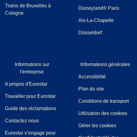
Trains de Bruxelles à
Disneyland® Paris
Cologne
Aix-La-Chapelle
Düsseldorf
Informations sur
Informations générales
l'entreprise
Accessibilité
A propos d'Eurostar
Plan du site
Travailler pour Eurostar
Conditions de transport
(
(
Ouvre un nouvel onglet
ouvre un PDF
)
)
Guide des réclamations
Utilisation des cookies
Contactez nous
Gérer les cookies
Eurostar s’engage pour