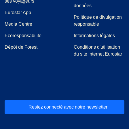
ses voyageurs
données
Eurostar App
Politique de divulgation
(
Ouvre un nouvel onglet
)
Media Centre
responsable
Ecoresponsabilite
Informations légales
Dépôt de Forest
Conditions d'utilisation
du site internet Eurostar
(
Ouvre un nouvel onglet
(
Ouvre un nouvel onglet
(
)
Ouvre un nouvel onglet
(
)
Ouvre un nouvel onglet
(
)
Ouvre un nouv
(
)
O
Restez connecté avec notre newsletter