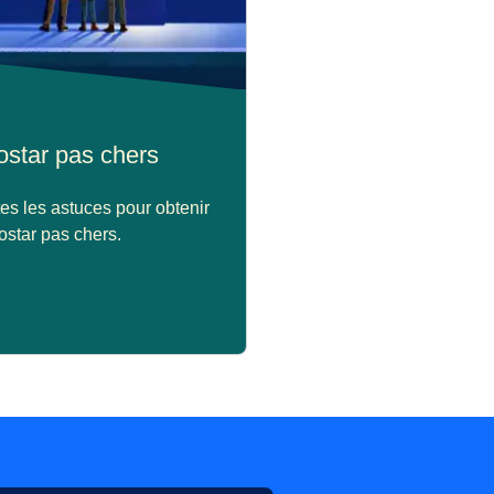
rostar pas chers
es les astuces pour obtenir
rostar pas chers.