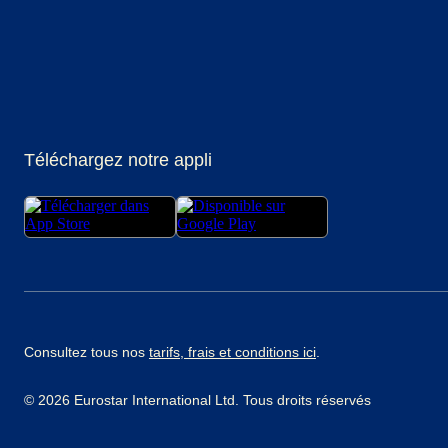
(
Ouvre un nouvel onglet
(
Ouvre un nouvel onglet
(
Ouvre un nouvel onglet
)
(
Ouvre un nouvel onglet
)
(
Ouvre un nouvel ongl
)
(
Ouvre un no
)
Téléchargez notre appli
Consultez tous nos
tarifs, frais et conditions ici
.
© 2026 Eurostar International Ltd. Tous droits réservés