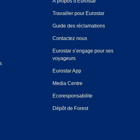
A propos d'Eurostar
Travailler pour Eurostar
(
(
Ouvre un nouve
ouvre un PDF
)
Guide des réclamations
Contactez nous
Eurostar s’engage pour ses
voyageurs
s
Eurostar App
(
Ouvre un nouvel onglet
)
Media Centre
Ecoresponsabilite
Dépôt de Forest