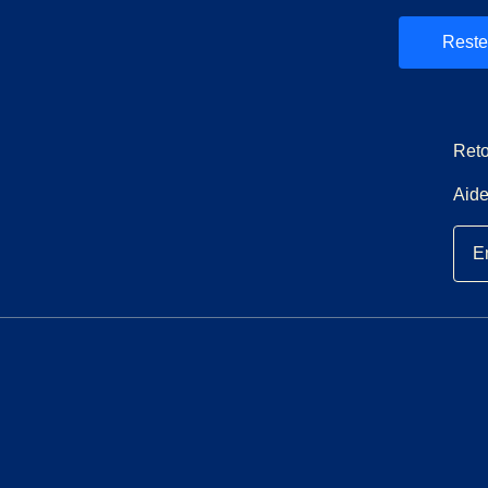
et
uvel onglet
)
)
Reste
Reto
Aide
E