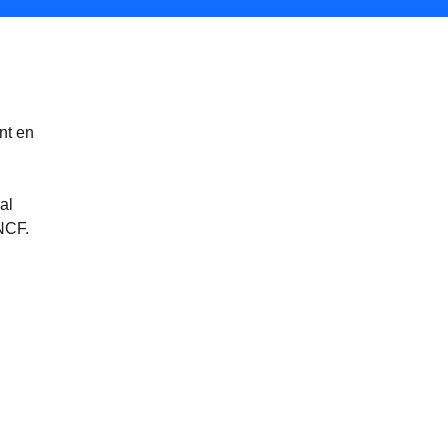
nt en
al
NCF.