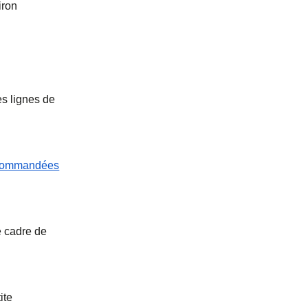
iron
es lignes de
recommandées
e cadre de
ite