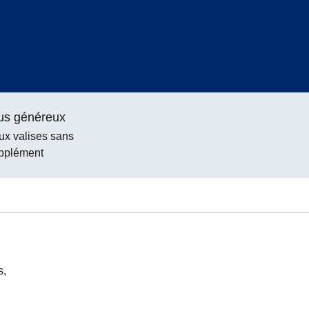
us généreux
ux valises sans
pplément
s,