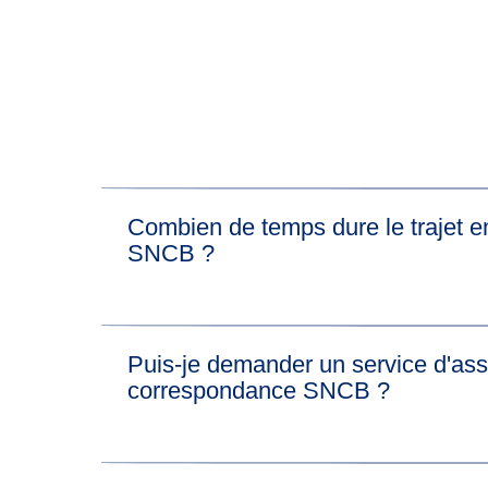
Combien de temps dure le trajet e
SNCB ?
En général, le trajet en train entre Bruges et 
Puis-je demander un service d'as
disponibles, vous pourrez voir la durée du tra
correspondance SNCB ?
prendre votre correspondance.
Si vous avez besoin d'un service d'assistance