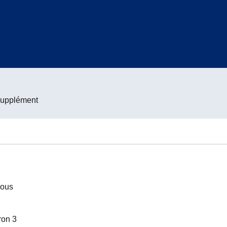
supplément
vous
iron 3