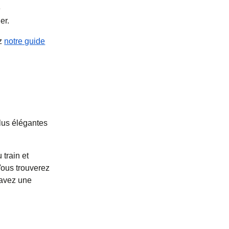
e
er.
ez
notre guide
plus élégantes
 train et
 Vous trouverez
s avez une