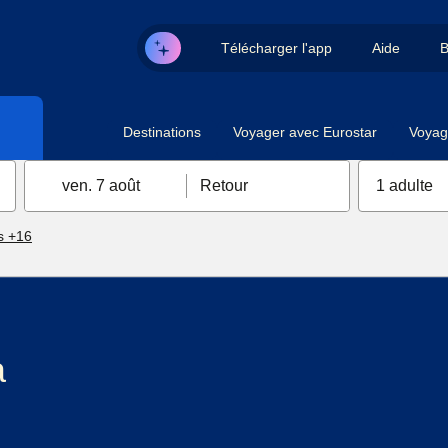
Télécharger l'app
Aide
B
Destinations
Voyager avec Eurostar
Voyag
ven. 7 août
Retour
1 adulte
s +16
à