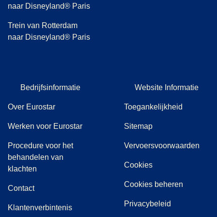
naar Disneyland® Paris
Trein van Rotterdam
naar Disneyland® Paris
Bedrijfsinformatie
Website Informatie
Over Eurostar
Toegankelijkheid
Werken voor Eurostar
Sitemap
Procedure voor het
Vervoersvoorwaarden
behandelen van
Cookies
(
(
opent in een nieuwe tab
opent een PDF
)
)
klachten
Cookies beheren
Contact
Privacybeleid
Klantenverbintenis