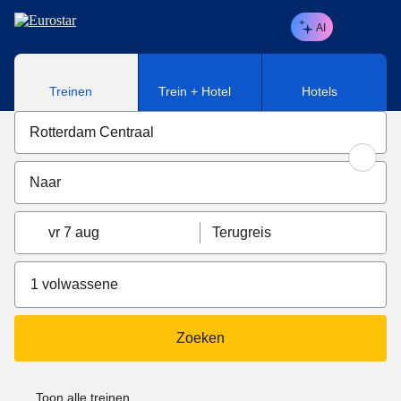
Naar hoofdinhoud
AI
Treinen
Trein + Hotel
Hotels
vr 7 aug
Terugreis
1 volwassene
Zoeken
Toon alle treinen