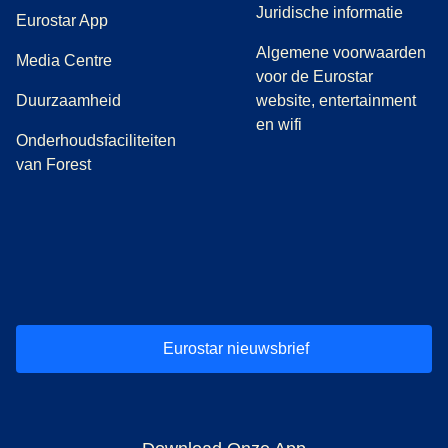
Juridische informatie
Eurostar App
Algemene voorwaarden
(
opent in een nieuwe tab
)
Media Centre
voor de Eurostar
Duurzaamheid
website, entertainment
en wifi
Onderhoudsfaciliteiten
van Forest
(
opent in een nieuwe tab
(
opent in een nieuwe tab
(
)
opent in een nieuwe tab
(
)
opent in een nieuwe tab
(
)
opent in een 
(
)
o
Eurostar nieuwsbrief