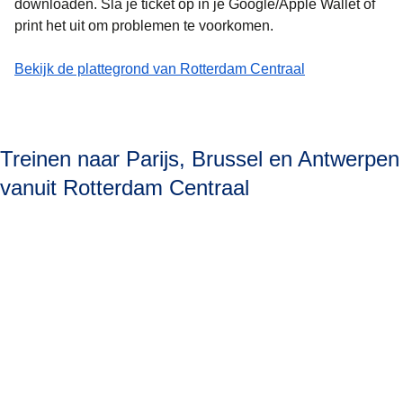
downloaden.
Sla je ticket op in je Google/Apple Wallet of
print het uit om problemen te voorkomen.
-
(
(
opent in een nieuwe tab
opent een PDF
Ticketpoortjes in Rotterdam Centraal
)
)
Bekijk de plattegrond van Rotterdam Centraal
Treinen naar Parijs, Brussel en Antwerpen
vanuit Rotterdam Centraal