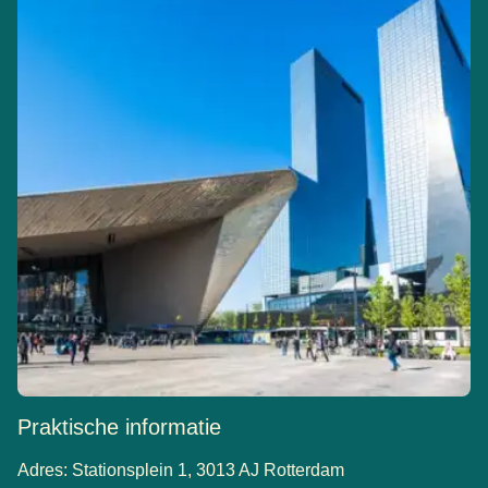
Waarom?
Omdat de NS-poortjes zowel de QR-code en de
barcode van tickets als van digitale bankkaarten kunnen
lezen. In zeldzame gevallen kan een poortje per ongeluk
een bankkaart op je telefoon lezen in plaats van de
barcode of QR-code op je ticket, wat resulteert in
onterechte kosten van € 20.
Wat als er toch kosten in rekening worden gebracht?
Betalingen bij NS-poortjes worden beheerd door OVpay.
Je kunt een terugbetaling aanvragen via de
website van
(
opent in een nieuwe tab
)
NS.
Praktische informatie
Adres: Stationsplein 1, 3013 AJ Rotterdam