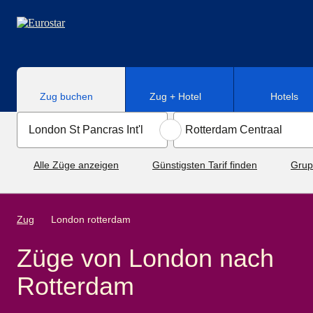
Direkt zum Hauptinhalt
Zug buchen
Zug + Hotel
Hotels
Alle Züge anzeigen
Günstigsten Tarif finden
Grup
Zug
London rotterdam
Züge von London nach
Rotterdam