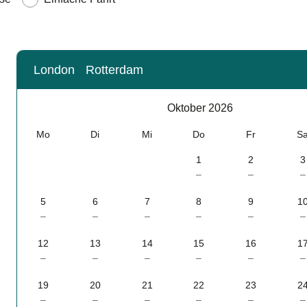
London
Rotterdam
Kalender
-
Oktober 2026
Oktober 2026
Mo
Di
Mi
Do
Fr
S
1
2
3
–
–
–
5
6
7
8
9
1
–
–
–
–
–
–
12
13
14
15
16
1
–
–
–
–
–
–
19
20
21
22
23
2
–
–
–
–
–
–