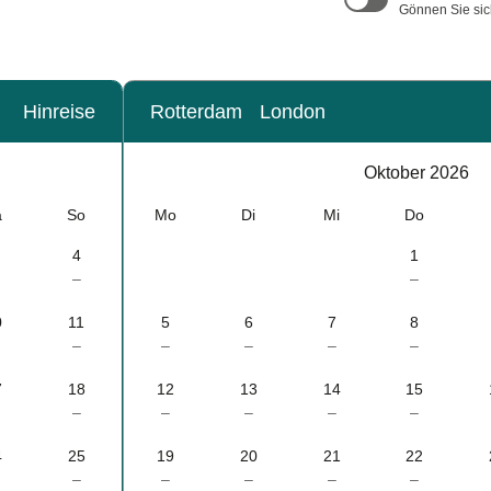
Gönnen Sie sic
Hinreise
Rotterdam
London
Kalender
-
Oktober 2026
Oktober 2026
a
So
Mo
Di
Mi
Do
4
1
–
–
0
11
5
6
7
8
–
–
–
–
–
7
18
12
13
14
15
–
–
–
–
–
4
25
19
20
21
22
–
–
–
–
–