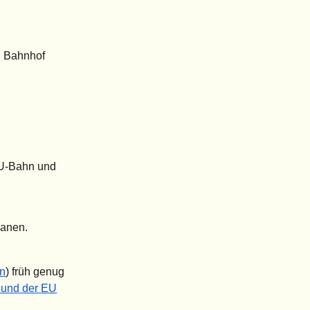
n Bahnhof
e U-Bahn und
lanen.
on
) früh genug
 und der EU