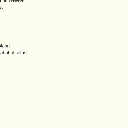
hier weitere
e.
bfahrt
Bahnhof selbst