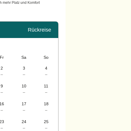
h mehr Platz und Komfort
Rückreise
Fr
Sa
So
2
3
4
–
–
–
9
10
11
–
–
–
16
17
18
–
–
–
23
24
25
–
–
–