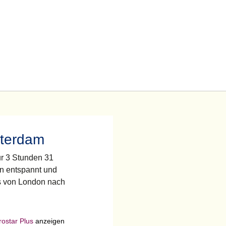
tterdam
ur 3 Stunden 31
en entspannt und
ts von London nach
rostar Plus
anzeigen