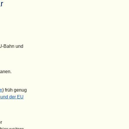
r
e U-Bahn und
lanen.
on
) früh genug
 und der EU
er