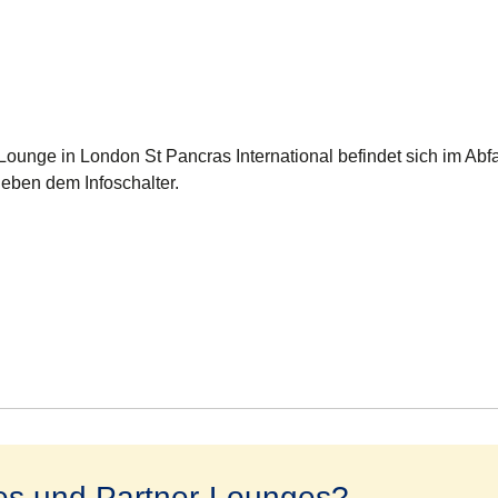
ounge in London St Pancras International befindet sich im Abfa
neben dem Infoschalter.
es und Partner-Lounges?