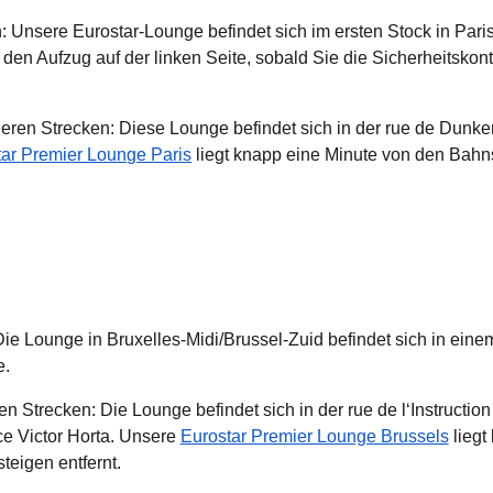
n:
Unsere Eurostar-Lounge befindet sich im ersten Stock in Pari
en Aufzug auf der linken Seite, sobald Sie die Sicherheitskontr
deren Strecken:
Diese Lounge befindet sich in der rue de Dunke
(
Öffnet einen neuen Tab
)
tar Premier Lounge Paris
liegt knapp eine Minute von den Bahns
ie Lounge in Bruxelles-Midi/Brussel-Zuid befindet sich in ein
e.
ren Strecken:
Die Lounge befindet sich in der rue de l‘Instructio
(
Öffn
ace Victor Horta. Unsere
Eurostar Premier Lounge Brussels
liegt
eigen entfernt.