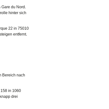
s Gare du Nord.
olle hinter sich
rque 22 in 75010
teigen entfernt.
em Bereich nach
n 158 in 1060
et einen neuen Tab
)
 knapp drei