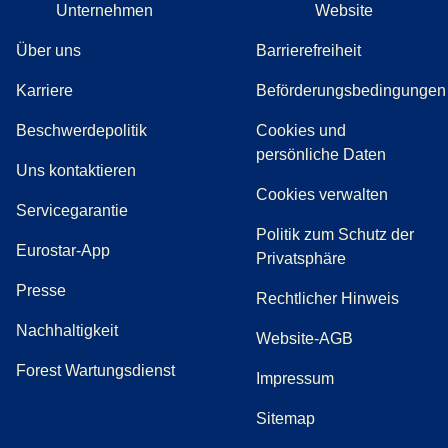
Unternehmen
Website
Über uns
Barrierefreiheit
Karriere
Beförderungsbedingungen
(
(
Öffnet einen neuen Tab
öffnet eine PDF
)
)
Beschwerdepolitik
Cookies und
persönliche Daten
(
Öffnet einen neuen Tab
)
Uns kontaktieren
Cookies verwalten
Servicegarantie
Politik zum Schutz der
Eurostar-App
Privatsphäre
(
Öffnet einen neuen Tab
)
Presse
Rechtlicher Hinweis
Nachhaltigkeit
Website-AGB
Forest Wartungsdienst
Impressum
Sitemap