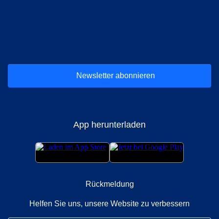
(
Öffnet einen neuen Tab
(
Öffnet einen neuen Tab
(
)
Öffnet einen neuen Tab
(
)
Öffnet einen neuen Tab
(
)
Öffnet einen 
(
)
Ö
Newsletter abonnieren
App herunterladen
Rückmeldung
Helfen Sie uns, unsere Website zu verbessern