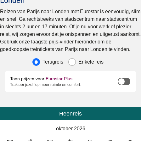
Londen
Reizen van Parijs naar Londen met Eurostar is eenvoudig, slim
en snel. Ga rechtstreeks van stadscentrum naar stadscentrum
in slechts 2 uur en 17 minuten. Of je nu voor werk of plezier
reist, wij zorgen ervoor dat je ontspannen en uitgerust aankomt.
Gebruik onze laagste prijs-vinder hieronder om de
goedkoopste treintickets van Parijs naar Londen te vinden.
Soort reis
Terugreis
Enkele reis
Toon prijzen voor
Eurostar Plus
Trakteer jezelf op meer ruimte en comfort.
Heenreis
Kalender
-
oktober 2026
oktober 2026
ma
di
wo
do
vr
za
zo