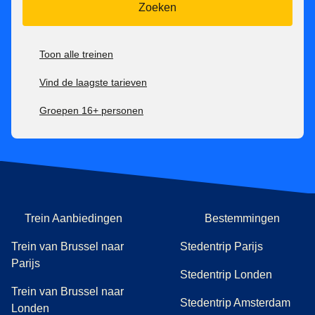
Zoeken
terugbetaald.
Bekijk onze
aftersalesvoorwaarden voor al onze tarieven
hier
.
Toon alle treinen
Je kan onze
vervoersvoorwaarden raadplegen hier.
Vind de laagste tarieven
Groepen 16+ personen
****Berekeningen uit een onafhankelijke studie uitgevoerd
(
(
opent in 
opent ee
door EcoRes SCRL in november 2024.
Check hier
.
Trein Aanbiedingen
Bestemmingen
Trein van Brussel naar
Stedentrip Parijs
Parijs
Stedentrip Londen
Trein van Brussel naar
Stedentrip Amsterdam
Londen