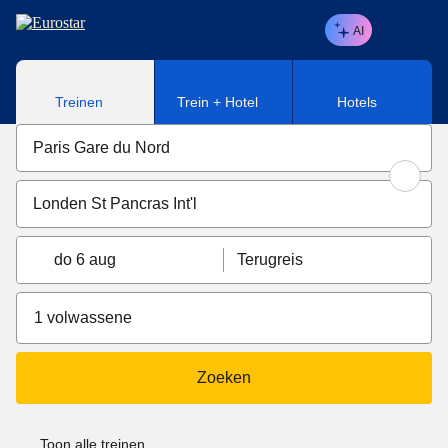
Naar hoofdinhoud
AI
Treinen
Trein + Hotel
Hotels
do 6 aug
Terugreis
1 volwassene
Zoeken
Toon alle treinen