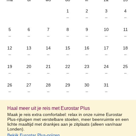
1
2
3
4
–
–
–
–
5
6
7
8
9
10
11
–
–
–
–
–
–
–
12
13
14
15
16
17
18
–
–
–
–
–
–
–
19
20
21
22
23
24
25
–
–
–
–
–
–
–
26
27
28
29
30
31
–
–
–
–
–
–
Haal meer uit je reis met Eurostar Plus
Maak je reis extra comfortabel: relax in onze ruime Eurostar
Plus-rijtuigen met verstelbare stoelen, meer beenruimte en een
lichte maaltijd met drankjes aan je zitplaats (alleen van/naar
Londen).
Bekijk Eurostar Plus-prijzen