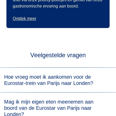
gastronomische ervaring aan boord.
Ontdek meer
Veelgestelde vragen
Hoe vroeg moet ik aankomen voor de
Eurostar-trein van Parijs naar Londen?
Zorg ervoor dat je op het door ons
aanbevolen tijdstip
bij
Mag ik mijn eigen eten meenemen aan
Paris Gare du Nord bent, zodat je voldoende tijd hebt om
boord van de Eurostar van Parijs naar
door de grenscontrole en veiligheidscontrole te gaan.
Londen?