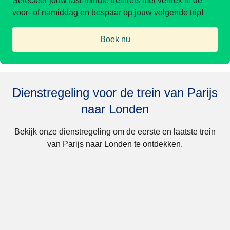
Selecteer jouw last-minute treinreis met vertrek in de
voor- of namiddag en bespaar op jouw volgende trip!
Boek nu
(
opent in een nieuwe tab
)
Dienstregeling voor de trein van Parijs
naar Londen
Bekijk onze dienstregeling om de eerste en laatste trein
van Parijs naar Londen te ontdekken.