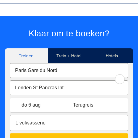
*Prijs voor tickets in Eurostar Standard reisklasse voor een
enkele reis met Eurostar. Onder voorbehoud van
beschikbaarheid.
Klaar om te boeken?
**
Flexibele ticketvoorwaarden
Onze
Eurostar Standard & Eurostar Plus
tickets zijn
Treinen
Trein + Hotel
Hotels
omwisselbaar tot 1 uur voor uw oorspronkelijke vertrektijd
zonder kosten. Indien uw nieuwe ticket duurder is, dient u
het verschil te betalen. Indien goedkoper, wordt het
verschil niet terugbetaald. Tickets die minder dan 7 dagen
voor vertrekdatum worden omgeruild, worden niet
terugbetaalbaar. Je kan ook een terugbetaling krijgen tot 7
dagen voor de vertrekdatum, mits een vergoeding van 25
do 6 aug
Terugreis
€/£.
Je kan je Eurostar
Premier-ticket
omboeken of een
1 volwassene
terugbetaling aanvragen tot 2 dagen na je reis. Als je
nieuwe ticket duurder is, betaal je het verschil. Als je
nieuwe ticket goedkoper is, wordt het verschil niet