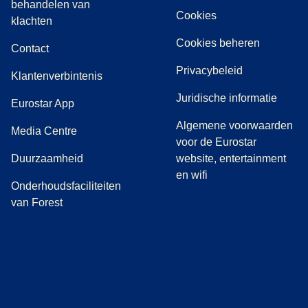
behandelen van
Cookies
(
(
opent in een nieuwe tab
opent een PDF
)
)
klachten
Cookies beheren
Contact
Privacybeleid
Klantenverbintenis
Juridische informatie
Eurostar App
Algemene voorwaarden
(
opent in een nieuwe tab
)
Media Centre
voor de Eurostar
Duurzaamheid
website, entertainment
en wifi
Onderhoudsfaciliteiten
van Forest
(
opent in een nieuwe tab
(
opent in een nieuwe tab
(
)
opent in een nieuwe tab
(
)
opent in een nieuwe tab
(
)
opent in een 
(
)
o