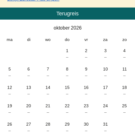
Terugreis
Kalender
-
oktober 2026
oktober 2026
ma
di
wo
do
vr
za
zo
1
2
3
4
–
–
–
–
5
6
7
8
9
10
11
–
–
–
–
–
–
–
12
13
14
15
16
17
18
–
–
–
–
–
–
–
19
20
21
22
23
24
25
–
–
–
–
–
–
–
26
27
28
29
30
31
–
–
–
–
–
–