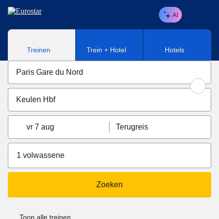
Naar hoofdinhoud
AI
Treinen
Trein + Hotel
Hotels
vr 7 aug
Terugreis
1 volwassene
Zoeken
Toon alle treinen