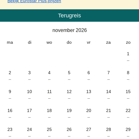
Bekijk Eurostar Plus-prijzen
Terugreis
Kalender
-
november 2026
november 2026
ma
di
wo
do
vr
za
zo
1
–
2
3
4
5
6
7
8
–
–
–
–
–
–
–
9
10
11
12
13
14
15
–
–
–
–
–
–
–
16
17
18
19
20
21
22
–
–
–
–
–
–
–
23
24
25
26
27
28
29
–
–
–
–
–
–
–