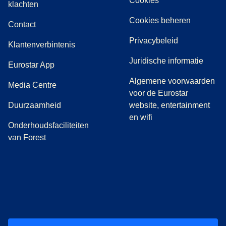
Cookies
(
(
opent in een nieuwe tab
opent een PDF
)
)
klachten
Cookies beheren
Contact
Privacybeleid
Klantenverbintenis
Juridische informatie
Eurostar App
Algemene voorwaarden
(
opent in een nieuwe tab
)
Media Centre
voor de Eurostar
Duurzaamheid
website, entertainment
en wifi
Onderhoudsfaciliteiten
van Forest
(
opent in een nieuwe tab
(
opent in een nieuwe tab
(
)
opent in een nieuwe tab
(
)
opent in een nieuwe tab
(
)
opent in een 
(
)
o