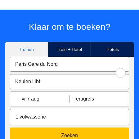
*Prijs voor tickets in Eurostar Standard class voor een
enkele reis met Eurostar van/naar Paris Nord, Marne-La-
Vallée Chessy, Paris Charles de Gaulle Airport, Aachen
Hbf, Koeln Hbf, Düsseldorf Hbf, Düsseldorf Airport,
Klaar om te boeken?
Duisburg Hbf, Essen Hbf, Dortmund Hbf. Onder
voorbehoud van beschikbaarheid.
Treinen
Trein + Hotel
Hotels
**Tickets beschikbaar voor reizen in Eurostar Standard,
Eurostar Plus en Eurostar Premier, gemaakt met Eurostar
van/naar Paris Nord, Marne-La-Vallée Chessy, Paris
Charles de Gaulle Airport, Aachen Hbf, Koeln Hbf,
Düsseldorf Hbf, Düsseldorf Airport, Duisburg Hbf, Essen
Hbf, Dortmund Hbf. Afhankelijk van beschikbaarheid.
vr 7 aug
Terugreis
Eurostar Standard en Eurostar Plus tarief tickets zijn:
Inwisselbaar zonder extra kosten tot 7 dagen voor de
1 volwassene
vertrektijd, daarna zijn ze inwisselbaar tegen een
vergoeding van €15 tot de vertrektijd. Ze kunnen niet
worden omgewisseld nadat de trein is vertrokken.
Zoeken