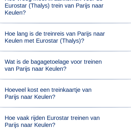
Eurostar (Thalys) trein van Parijs naar
Keulen?
Voor een stressvrije boarding raden we je aan om 20
Hoe lang is de treinreis van Parijs naar
minuten voor de geplande vertrektijd van je Eurostar
Keulen met Eurostar (Thalys)?
(Thalys) trein van Parijs naar Keulen aanwezig te zijn.
Reizen van Parijs naar Keulen duurt 3 uur en 20 minuten.
Wat is de bagagetoelage voor treinen
van Parijs naar Keulen?
Je mag twee stuks bagage meenemen (max. 75 x 53 x 30
Hoeveel kost een treinkaartje van
cm) en één stuk handbagage. Er is geen
Parijs naar Keulen?
gewichtsbeperking, maar je moet al je bagage zelf kunnen
dragen en opbergen in onze daarvoor bestemde ruimtes.
Ticketprijzen beginnen vanaf
€ 35
*.
Hoe vaak rijden Eurostar treinen van
Parijs naar Keulen?