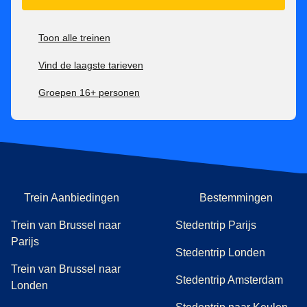
100% terugbetaalbaar zonder extra kosten tot 7 dagen
voor vertrektijd, daarna niet meer terugbetaalbaar.
Toon alle treinen
Tickets voor het Eurostar Premier-tarief zijn:
Vind de laagste tarieven
Inwisselbaar zonder extra kosten tot 1 uur na vertrektijd,
Groepen 16+ personen
daarna niet meer inwisselbaar.
100% terugbetaalbaar tot 1 uur na vertrektijd, daarna niet
meer.
Trein Aanbiedingen
Bestemmingen
Trein van Brussel naar
Stedentrip Parijs
Parijs
Stedentrip Londen
Trein van Brussel naar
Stedentrip Amsterdam
Londen