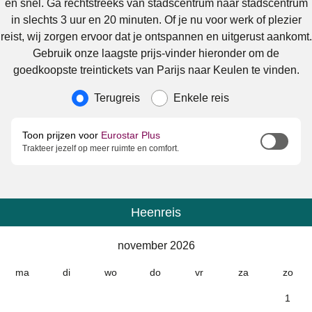
en snel. Ga rechtstreeks van stadscentrum naar stadscentrum
in slechts 3 uur en 20 minuten. Of je nu voor werk of plezier
reist, wij zorgen ervoor dat je ontspannen en uitgerust aankomt.
Gebruik onze laagste prijs-vinder hieronder om de
goedkoopste treintickets van Parijs naar Keulen te vinden.
Soort reis
Terugreis
Enkele reis
Toon prijzen voor
Eurostar Plus
Trakteer jezelf op meer ruimte en comfort.
Heenreis
Kalender
-
november 2026
november 2026
ma
di
wo
do
vr
za
zo
1