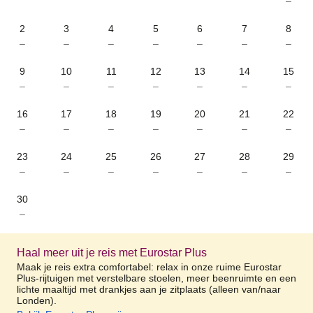
–
2
3
4
5
6
7
8
–
–
–
–
–
–
–
9
10
11
12
13
14
15
–
–
–
–
–
–
–
16
17
18
19
20
21
22
–
–
–
–
–
–
–
23
24
25
26
27
28
29
–
–
–
–
–
–
–
30
–
Haal meer uit je reis met Eurostar Plus
Maak je reis extra comfortabel: relax in onze ruime Eurostar
Plus-rijtuigen met verstelbare stoelen, meer beenruimte en een
lichte maaltijd met drankjes aan je zitplaats (alleen van/naar
Londen).