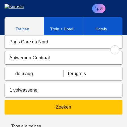
Naar hoofdinhoud
AI
Treinen
Trein + Hotel
Hotels
do 6 aug
Terugreis
1 volwassene
Zoeken
Toon alle treinen