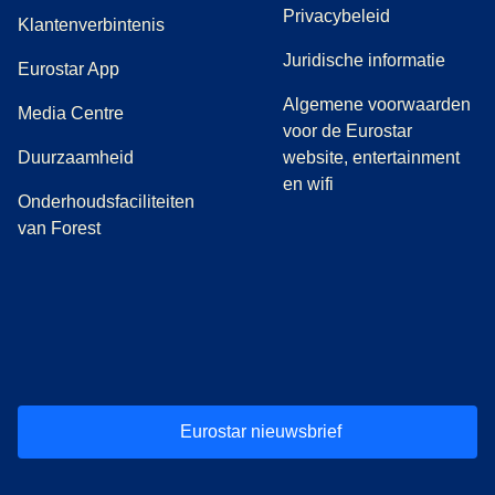
Privacybeleid
Klantenverbintenis
Juridische informatie
Eurostar App
Algemene voorwaarden
(
opent in een nieuwe tab
)
Media Centre
voor de Eurostar
Duurzaamheid
website, entertainment
en wifi
Onderhoudsfaciliteiten
van Forest
(
opent in een nieuwe tab
(
opent in een nieuwe tab
(
)
opent in een nieuwe tab
(
)
opent in een nieuwe tab
(
)
opent in een 
(
)
o
Eurostar nieuwsbrief