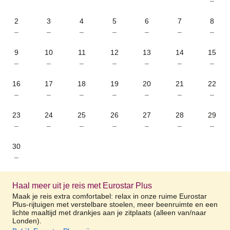
–
2
3
4
5
6
7
8
–
–
–
–
–
–
–
9
10
11
12
13
14
15
–
–
–
–
–
–
–
16
17
18
19
20
21
22
–
–
–
–
–
–
–
23
24
25
26
27
28
29
–
–
–
–
–
–
–
30
–
Haal meer uit je reis met Eurostar Plus
Maak je reis extra comfortabel: relax in onze ruime Eurostar
Plus-rijtuigen met verstelbare stoelen, meer beenruimte en een
lichte maaltijd met drankjes aan je zitplaats (alleen van/naar
Londen).