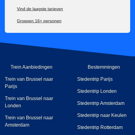
Tickets voor het Eurostar Premier-tarief zijn:
Vind de laagste tarieven
Inwisselbaar zonder extra kosten tot 1 uur na vertrektijd,
Groepen 16+ personen
daarna niet meer inwisselbaar.
100% terugbetaalbaar tot 1 uur na vertrektijd, daarna niet
meer.
Trein Aanbiedingen
Bestemmingen
Trein van Brussel naar
Stedentrip Parijs
Parijs
Stedentrip Londen
Trein van Brussel naar
Stedentrip Amsterdam
Londen
Stedentrip naar Keulen
Trein van Brussel naar
Amsterdam
Stedentrip Rotterdam