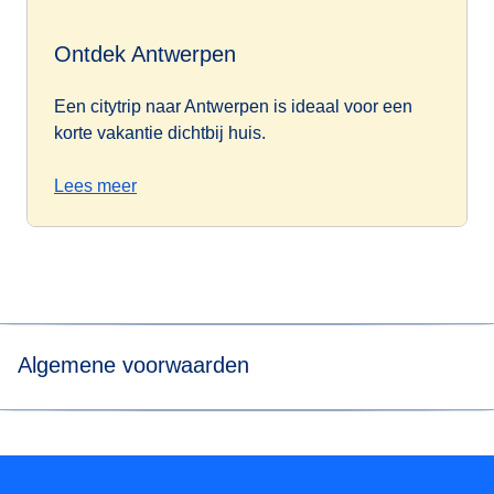
Ontdek Antwerpen
Een citytrip naar Antwerpen is ideaal voor een
korte vakantie dichtbij huis.
Lees meer
Algemene voorwaarden
*Prijs voor tickets in Eurostar Standard class voor een
enkele reis met Eurostar van/naar Paris Nord, Marne-La-
Vallée Chessy, Paris Charles de Gaulle Airport, Aachen