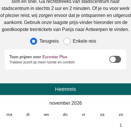
slim en snel. Ga rechtstreeks van stadscentrum naar
stadscentrum in slechts 2 uur en 2 minuten. Of je nu voor werk
of plezier reist, wij zorgen ervoor dat je ontspannen en uitgerust
aankomt. Gebruik onze laagste prijs-vinder hieronder om de
goedkoopste treintickets van Parijs naar Antwerpen te vinden.
Soort reis
Terugreis
Enkele reis
Toon prijzen voor
Eurostar Plus
Trakteer jezelf op meer ruimte en comfort.
Heenreis
Kalender
-
november 2026
november 2026
ma
di
wo
do
vr
za
zo
1