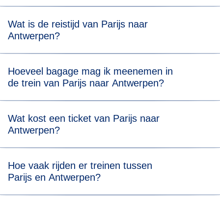
Voor stressvrij instappen, raden we je aan om 20 minuten
Wat is de reistijd van Parijs naar
voor vertrek in het station te zijn.
Antwerpen?
Reizen van Luik naar Keulen duurt 2 uur en 2 minuten.
Hoeveel bagage mag ik meenemen in
de trein van Parijs naar Antwerpen?
Je hebt recht op twee stuks bagage (max. 75 x 53 x 30 cm)
Wat kost een ticket van Parijs naar
en één stuk handbagage. Er is geen gewichtslimiet, maar
Antwerpen?
je moet al je bagage zelf kunnen dragen en opbergen in
onze speciale bagageruimtes.
Ticketprijzen beginnen vanaf €29*.
Hoe vaak rijden er treinen tussen
Parijs en Antwerpen?
Bekijk onze
live dienstregeling
om te zien hoe vaak onze
treinen van Parijs naar Antwerpen rijden.