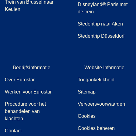
Trein van Brussel naar
Disneyland® Paris met
Keulen
de trein
Stedentrip naar Aken
Stedentrip Düsseldorf
Bedrijfsinformatie
Website Informatie
Over Eurostar
Toegankelijkheid
Werken voor Eurostar
Sitemap
Procedure voor het
Vervoersvoorwaarden
behandelen van
Cookies
(
(
opent in een nieuwe tab
opent een PDF
)
)
klachten
Cookies beheren
Contact