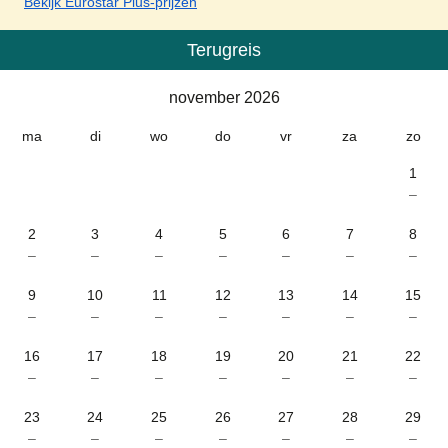
Bekijk Eurostar Plus-prijzen
Terugreis
Kalender
-
november 2026
november 2026
ma
di
wo
do
vr
za
zo
1
–
2
3
4
5
6
7
8
–
–
–
–
–
–
–
9
10
11
12
13
14
15
–
–
–
–
–
–
–
16
17
18
19
20
21
22
–
–
–
–
–
–
–
23
24
25
26
27
28
29
–
–
–
–
–
–
–