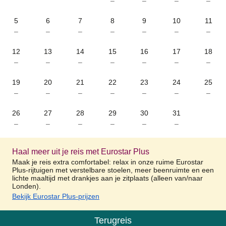
–
–
–
–
5
6
7
8
9
10
11
–
–
–
–
–
–
–
12
13
14
15
16
17
18
–
–
–
–
–
–
–
19
20
21
22
23
24
25
–
–
–
–
–
–
–
26
27
28
29
30
31
–
–
–
–
–
–
Haal meer uit je reis met Eurostar Plus
Maak je reis extra comfortabel: relax in onze ruime Eurostar
Plus-rijtuigen met verstelbare stoelen, meer beenruimte en een
lichte maaltijd met drankjes aan je zitplaats (alleen van/naar
Londen).
Bekijk Eurostar Plus-prijzen
Terugreis