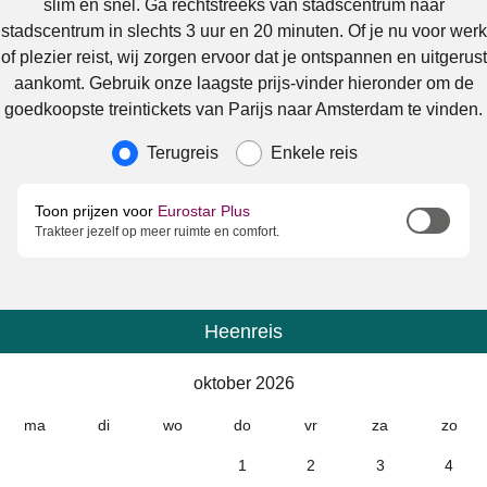
slim en snel. Ga rechtstreeks van stadscentrum naar
stadscentrum in slechts 3 uur en 20 minuten. Of je nu voor werk
of plezier reist, wij zorgen ervoor dat je ontspannen en uitgerust
aankomt. Gebruik onze laagste prijs-vinder hieronder om de
goedkoopste treintickets van Parijs naar Amsterdam te vinden.
Soort reis
Terugreis
Enkele reis
Toon prijzen voor
Eurostar Plus
Trakteer jezelf op meer ruimte en comfort.
Heenreis
Kalender
-
oktober 2026
oktober 2026
ma
di
wo
do
vr
za
zo
1
2
3
4