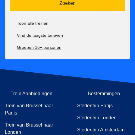
worden omgewisseld nadat de trein is vertrokken.
Zoeken
100% terugbetaalbaar zonder extra kosten tot 7 dagen
voor vertrektijd, daarna niet meer terugbetaalbaar.
Toon alle treinen
Tickets voor het Eurostar Premier-tarief zijn:
Vind de laagste tarieven
Inwisselbaar zonder extra kosten tot 1 uur na vertrektijd,
Groepen 16+ personen
daarna niet meer inwisselbaar.
100% terugbetaalbaar tot 1 uur na vertrektijd, daarna niet
meer.
Trein Aanbiedingen
Bestemmingen
Trein van Brussel naar
Stedentrip Parijs
Parijs
Stedentrip Londen
Trein van Brussel naar
Stedentrip Amsterdam
Londen