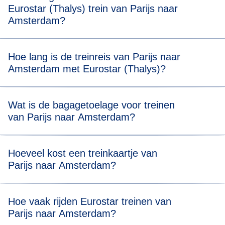
Eurostar (Thalys) trein van Parijs naar
Amsterdam?
Voor een stressvrije boarding raden we je aan om 20
Hoe lang is de treinreis van Parijs naar
minuten voor de geplande vertrektijd van je Eurostar
Amsterdam met Eurostar (Thalys)?
(Thalys) trein van Parijs naar Amsterdam aanwezig te zijn.
Reizen van Parijs naar Amsterdam duurt 3 uur en 20
Wat is de bagagetoelage voor treinen
minuten.
van Parijs naar Amsterdam?
Je mag twee stuks bagage meenemen (max. 75 x 53 x 30
Hoeveel kost een treinkaartje van
cm) en één stuk handbagage. Er is geen
Parijs naar Amsterdam?
gewichtsbeperking, maar je moet al je bagage zelf kunnen
dragen en opbergen in onze daarvoor bestemde ruimtes.
Ticketprijzen beginnen vanaf € 35*.
Hoe vaak rijden Eurostar treinen van
Parijs naar Amsterdam?