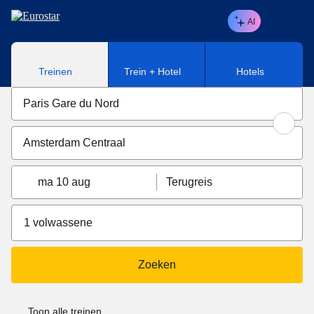
Naar hoofdinhoud
AI
Treinen
Trein + Hotel
Hotels
ma 10 aug
Terugreis
1 volwassene
Zoeken
Toon alle treinen