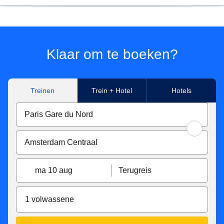
*Prijs voor tickets in Eurostar Standard class voor een
enkele reis met Eurostar van/naar Paris Nord, Marne-La-
Vallée Chessy, Paris Charles de Gaulle Airport, Aachen
Hbf, Koeln Hbf, Düsseldorf Hbf, Düsseldorf Airport,
Klaar om te boeken?
Duisburg Hbf, Essen Hbf, Dortmund Hbf. Onder
voorbehoud van beschikbaarheid.
Treinen
Trein + Hotel
Hotels
**Tickets beschikbaar voor reizen in Eurostar Standard,
Eurostar Plus en Eurostar Premier, gemaakt met Eurostar
van/naar Paris Nord, Marne-La-Vallée Chessy, Paris
Charles de Gaulle Airport, Aachen Hbf, Koeln Hbf,
Düsseldorf Hbf, Düsseldorf Airport, Duisburg Hbf, Essen
Hbf, Dortmund Hbf. Afhankelijk van beschikbaarheid.
ma 10 aug
Terugreis
Eurostar Standard en Eurostar Plus tarief tickets zijn:
Inwisselbaar zonder extra kosten tot 7 dagen voor de
1 volwassene
vertrektijd, daarna zijn ze inwisselbaar tegen een
vergoeding van €15 tot de vertrektijd. Ze kunnen niet