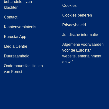
behandelen van
Cookies
(
(
opent in een nieuwe tab
opent een PDF
)
)
klachten
Cookies beheren
Contact
Privacybeleid
Klantenverbintenis
Juridische informatie
Eurostar App
Algemene voorwaarden
(
opent in een nieuwe tab
)
Media Centre
voor de Eurostar
Duurzaamheid
website, entertainment
en wifi
Onderhoudsfaciliteiten
van Forest
(
opent in een nieuwe tab
(
opent in een nieuwe tab
(
)
opent in een nieuwe tab
(
)
opent in een nieuwe tab
(
)
opent in een 
(
)
o