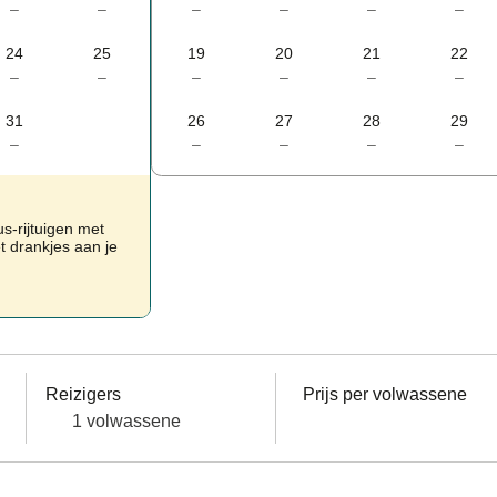
–
–
–
–
–
–
24
25
19
20
21
22
–
–
–
–
–
–
31
26
27
28
29
–
–
–
–
–
us-rijtuigen met
t drankjes aan je
Reizigers
Prijs per volwassene
1 volwassene