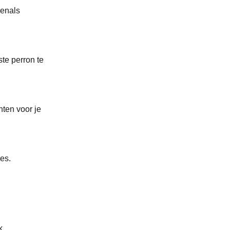
venals
ste perron te
nten voor je
jes.
k