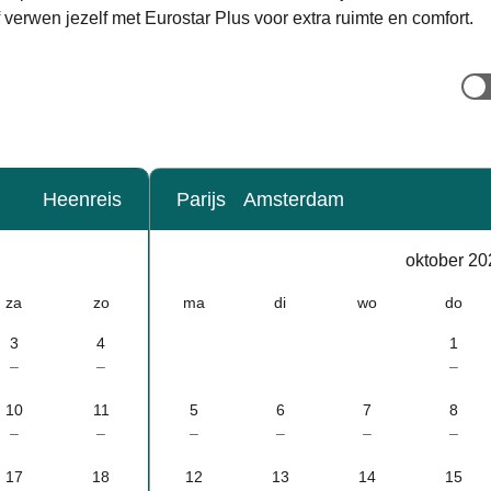
f verwen jezelf met Eurostar Plus voor extra ruimte en comfort.
Heenreis
Parijs
Amsterdam
Kalender
-
oktober 20
oktober 2026
za
zo
ma
di
wo
do
3
4
1
–
–
–
10
11
5
6
7
8
–
–
–
–
–
–
17
18
12
13
14
15