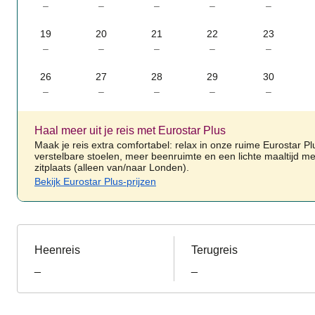
–
–
–
–
–
19
20
21
22
23
–
–
–
–
–
26
27
28
29
30
–
–
–
–
–
Haal meer uit je reis met Eurostar Plus
Maak je reis extra comfortabel: relax in onze ruime Eurostar Pl
verstelbare stoelen, meer beenruimte en een lichte maaltijd me
zitplaats (alleen van/naar Londen).
Bekijk Eurostar Plus-prijzen
Heenreis
Terugreis
_
_