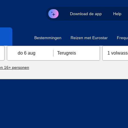
Download de app
Help
Bestemmingen
Reizen met Eurostar
Frequ
do 6 aug
Terugreis
1 volwas
n 16+ personen