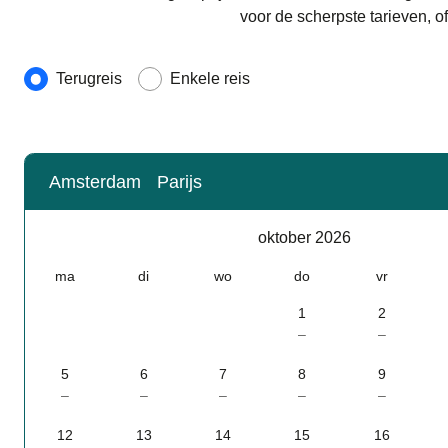
voor de scherpste tarieven, o
Soort reis
Terugreis
Enkele reis
Amsterdam
Parijs
Kalender
-
oktober 2026
oktober 2026
ma
di
wo
do
vr
1
2
–
–
5
6
7
8
9
–
–
–
–
–
12
13
14
15
16