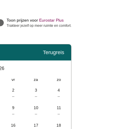
Toon prijzen voor
Eurostar Plus
Trakteer jezelf op meer ruimte en comfort.
Terugreis
26
vr
za
zo
2
3
4
–
–
–
9
10
11
–
–
–
16
17
18