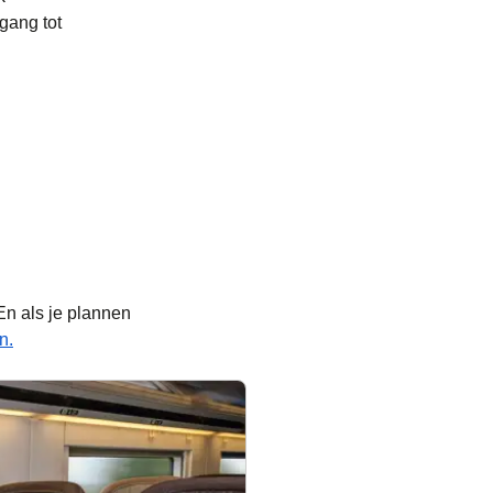
egang tot
 En als je plannen
n.